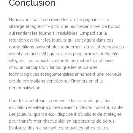
Conclusion
Nous avons passé en revue les profils gagnants – le
stratège et l’agressif – ainsi que les mécanismes de bonus
qui rendent les tournois irrésistibles. L’impact sur la
rétention est clair : les joueurs qui s’engagent dans ces
compétitions passent plus rapidement du statut de nouveau
inscrit à celui de VIP, grâce à des programmes de fidélité
intégrés. Les conseils d’experts permettent d’optimiser
chaque participation, tandis que les tendances
technologiques et réglementaires annoncent une nouvelle
ère de promotions centrées sur l’immersion et la
personnalisation.
Pour les opérateurs, concevoir des tournois qui allient
excitation et valeur ajoutée devient un levier incontournable.
Les joueurs, quant à eux, disposent d’outils et de stratégies
pour transformer chaque défi en opportunité de bonus.
Explorez dès maintenant les nouvelles offres via les