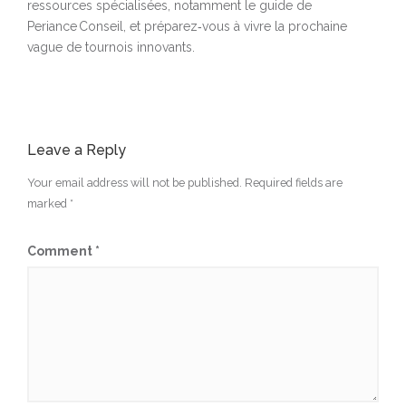
ressources spécialisées, notamment le guide de
Periance Conseil, et préparez‑vous à vivre la prochaine
vague de tournois innovants.
Leave a Reply
Your email address will not be published.
Required fields are
marked
*
Comment
*