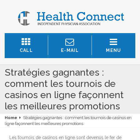
CALL
E-MAIL
MENU
Stratégies gagnantes :
comment les tournois de
casinos en ligne façonnent
les meilleures promotions
Home
Stratégies gagnantes : comment les tournois de casinos en
ligne façonnent les meilleures promotions
Les tournois de casinos en ligne sont devenus le fer de