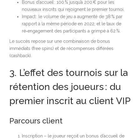
Bonus d’accueil : 100 % jusqu’à 200 € pour les
nouveaux inscrits qui rejoignent le premier tournoi.
Impact : le volume de jeu a augmenté de 38 % par
rapport à la même période en 2022, et le taux de
ré‑engagement des participants a grimpé à 62 %.
Le succès repose sur une combinaison de bonus
immédiats (free spins) et de récompenses différées
(cashback).
3. L’effet des tournois sur la
rétention des joueurs : du
premier inscrit au client VIP
Parcours client
Inscription – le joueur reçoit un bonus d’accueil de