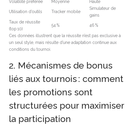
Volatilité préférée
Moyenne
Haute
Simulateur de
Utilisation d’outils
Tracker mobile
gains
Taux de réussite
54 %
46 %
(top 10)
Ces données illustrent que la réussite n’est pas exclusive à
un seul style, mais résulte d’une adaptation continue aux
conditions du tournoi.
2. Mécanismes de bonus
liés aux tournois : comment
les promotions sont
structurées pour maximiser
la participation