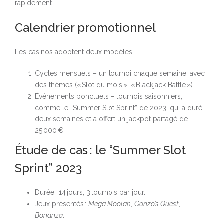
rapidement.
Calendrier promotionnel
Les casinos adoptent deux modèles :
Cycles mensuels – un tournoi chaque semaine, avec
des thèmes (« Slot du mois », « Blackjack Battle »).
Événements ponctuels – tournois saisonniers,
comme le “Summer Slot Sprint” de 2023, qui a duré
deux semaines et a offert un jackpot partagé de
25 000 €.
Étude de cas : le “Summer Slot
Sprint” 2023
Durée : 14 jours, 3 tournois par jour.
Jeux présentés :
Mega Moolah
,
Gonzo’s Quest
,
Bonanza
.