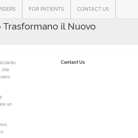
VIDERS
FOR PATIENTS
CONTACT US
o Trasformano il Nuovo
Contact Us
d’azzardo
a che
ercano
 è
iare un
vivo,
to