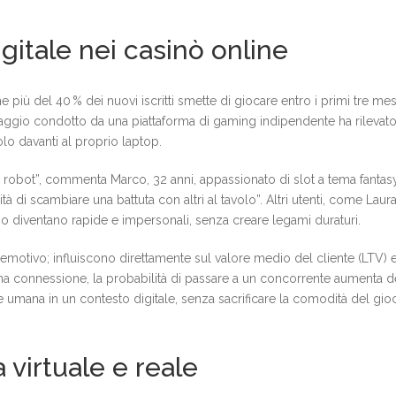
digitale nei casinò online
più del 40 % dei nuovi iscritti smette di giocare entro i primi tre mes
ggio condotto da una piattaforma di gaming indipendente ha rilevato
lo davanti al proprio laptop.
 robot”, commenta Marco, 32 anni, appassionato di slot a tema fantas
tà di scambiare una battuta con altri al tavolo”. Altri utenti, come Laura
esso diventano rapide e impersonali, senza creare legami duraturi.
emotivo; influiscono direttamente sul valore medio del cliente (LTV) e
na connessione, la probabilità di passare a un concorrente aumenta d
ne umana in un contesto digitale, senza sacrificare la comodità del gio
a virtuale e reale