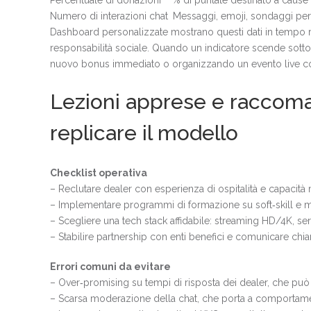
Percentuale di donazioni
% di puntate destinato a cause
Numero di interazioni chat
Messaggi, emoji, sondaggi per
Dashboard personalizzate mostrano questi dati in tempo r
responsabilità sociale. Quando un indicatore scende sotto
nuovo bonus immediato o organizzando un evento live co
Lezioni apprese e raccoma
replicare il modello
Checklist operativa
– Reclutare dealer con esperienza di ospitalità e capacità 
– Implementare programmi di formazione su soft‑skill e 
– Scegliere una tech stack affidabile: streaming HD/4K, ser
– Stabilire partnership con enti benefici e comunicare chi
Errori comuni da evitare
– Over‑promising su tempi di risposta dei dealer, che può 
– Scarsa moderazione della chat, che porta a comportamen