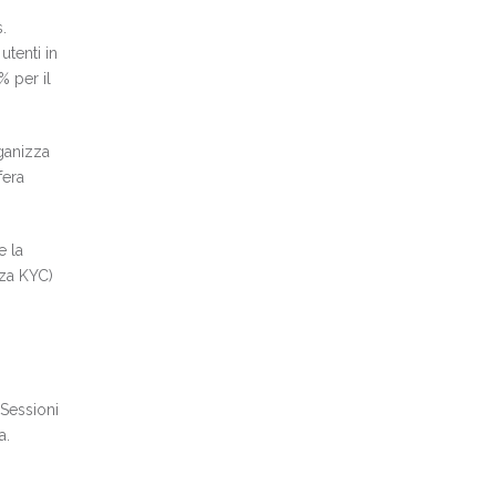
.
utenti in
% per il
rganizza
fera
e la
nza KYC)
 Sessioni
a.