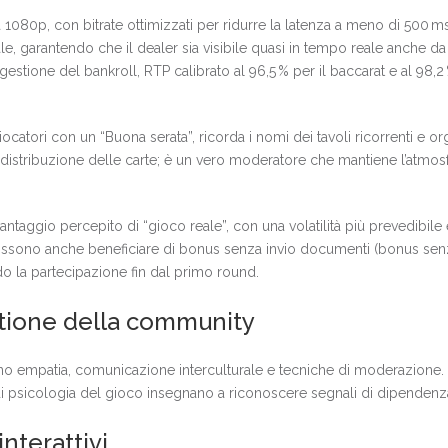
a 1080p, con bitrate ottimizzati per ridurre la latenza a meno di 500 ms
obale, garantendo che il dealer sia visibile quasi in tempo reale anche da 
gestione del bankroll, RTP calibrato al 96,5 % per il baccarat e al 98,2 
iocatori con un “Buona serata”, ricorda i nomi dei tavoli ricorrenti e o
 distribuzione delle carte; è un vero moderatore che mantiene l’atmos
 vantaggio percepito di “gioco reale”, con una volatilità più prevedibile 
ori possono anche beneficiare di bonus senza invio documenti (bonus se
o la partecipazione fin dal primo round.
stione della community
ono empatia, comunicazione interculturale e tecniche di moderazione.
i di psicologia del gioco insegnano a riconoscere segnali di dipendenz
interattivi