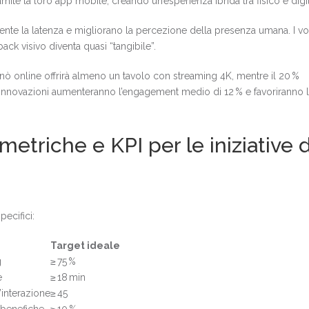
amite la loro app mobile, creando un’esperienza ibrida tra fisico e digit
nte la latenza e migliorano la percezione della presenza umana. I vol
back visivo diventa quasi “tangibile”.
sinò online offrirà almeno un tavolo con streaming 4K, mentre il 20 %
 innovazioni aumenteranno l’engagement medio di 12 % e favoriranno 
metriche e KPI per le iniziative d
ecifici:
Target ideale
g
≥ 75 %
e
≥ 18 min
’interazione
≥ 45