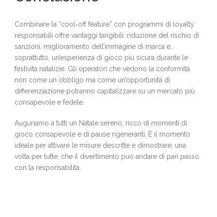
Combinare la “cool‑off feature” con programmi di loyalty
responsabili offre vantaggi tangibili: riduzione del rischio di
sanzioni, miglioramento dell’immagine di marca e,
soprattutto, un’esperienza di gioco più sicura durante le
festività natalizie. Gli operatori che vedono la conformità
non come un obbligo ma come un’opportunità di
differenziazione potranno capitalizzare su un mercato più
consapevole e fedele.
Auguriamo a tutti un Natale sereno, ricco di momenti di
gioco consapevole e di pause rigeneranti. È il momento
ideale per attivare le misure descritte e dimostrare, una
volta per tutte, che il divertimento può andare di pari passo
con la responsabilità.