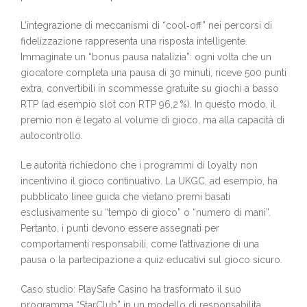
L’integrazione di meccanismi di “cool‑off” nei percorsi di
fidelizzazione rappresenta una risposta intelligente.
Immaginate un “bonus pausa natalizia”: ogni volta che un
giocatore completa una pausa di 30 minuti, riceve 500 punti
extra, convertibili in scommesse gratuite su giochi a basso
RTP (ad esempio slot con RTP 96,2 %). In questo modo, il
premio non è legato al volume di gioco, ma alla capacità di
autocontrollo.
Le autorità richiedono che i programmi di loyalty non
incentivino il gioco continuativo. La UKGC, ad esempio, ha
pubblicato linee guida che vietano premi basati
esclusivamente su “tempo di gioco” o “numero di mani”.
Pertanto, i punti devono essere assegnati per
comportamenti responsabili, come l’attivazione di una
pausa o la partecipazione a quiz educativi sul gioco sicuro.
Caso studio: PlaySafe Casino ha trasformato il suo
programma “StarClub” in un modello di responsabilità