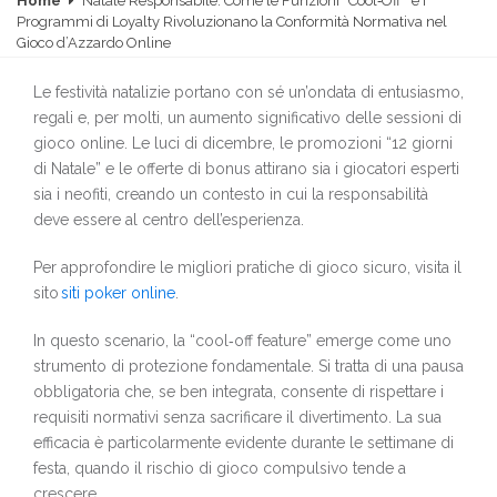
Home
Natale Responsabile: Come le Funzioni “Cool‑Off” e i
Programmi di Loyalty Rivoluzionano la Conformità Normativa nel
Gioco d’Azzardo Online
Le festività natalizie portano con sé un’ondata di entusiasmo,
regali e, per molti, un aumento significativo delle sessioni di
gioco online. Le luci di dicembre, le promozioni “12 giorni
di Natale” e le offerte di bonus attirano sia i giocatori esperti
sia i neofiti, creando un contesto in cui la responsabilità
deve essere al centro dell’esperienza.
Per approfondire le migliori pratiche di gioco sicuro, visita il
sito
siti poker online
.
In questo scenario, la “cool‑off feature” emerge come uno
strumento di protezione fondamentale. Si tratta di una pausa
obbligatoria che, se ben integrata, consente di rispettare i
requisiti normativi senza sacrificare il divertimento. La sua
efficacia è particolarmente evidente durante le settimane di
festa, quando il rischio di gioco compulsivo tende a
crescere.