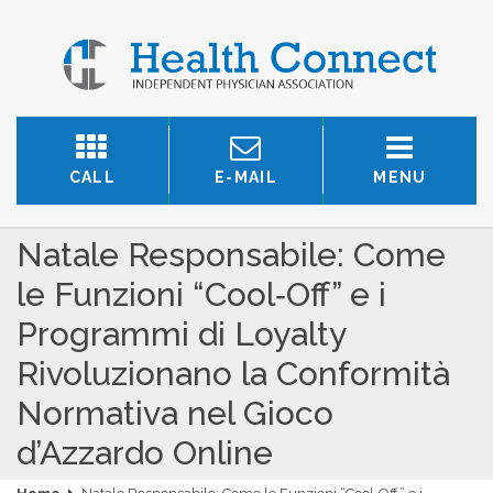
CALL
E-MAIL
MENU
Natale Responsabile: Come
le Funzioni “Cool‑Off” e i
Programmi di Loyalty
Rivoluzionano la Conformità
Normativa nel Gioco
d’Azzardo Online