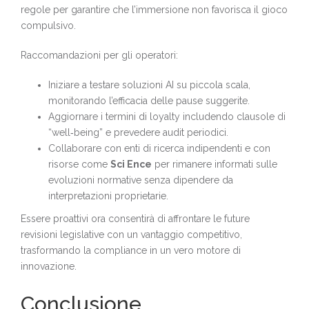
regole per garantire che l’immersione non favorisca il gioco
compulsivo.
Raccomandazioni per gli operatori:
Iniziare a testare soluzioni AI su piccola scala,
monitorando l’efficacia delle pause suggerite.
Aggiornare i termini di loyalty includendo clausole di
“well‑being” e prevedere audit periodici.
Collaborare con enti di ricerca indipendenti e con
risorse come
Sci Ence
per rimanere informati sulle
evoluzioni normative senza dipendere da
interpretazioni proprietarie.
Essere proattivi ora consentirà di affrontare le future
revisioni legislative con un vantaggio competitivo,
trasformando la compliance in un vero motore di
innovazione.
Conclusione