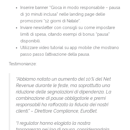
Inserire banner “Gioca in modo responsabile – pausa
di 30 minuti inclusa” nelle landing page delle
promozioni “12 giorni di Natale”.
Inviare newsletter con consigli su come impostare
limiti di spesa, citando esempi di bonus “pausa”
disponibili.
Utilizzare video tutorial su app mobile che mostrano
passo passo l’attivazione della pausa.
Testimonianze:
“Abbiamo notato un aumento del 10 % del Net
Revenue durante le feste, ma soprattutto una
riduzione delle segnalazioni di dipendenza. La
combinazione di pause obbligatorie e premi
responsabili ha rafforzato la fiducia dei nostri
clienti.” – Direttore Compliance, EuroBet.
“I regulator hanno elogiato la nostra
trasparenza nei log di pausa, considerandola