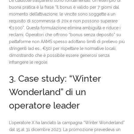
Le clausole trasparenti sono fondamentali. Un esempio di
buona pratica è la frase “Il bonus è valido per 7 giorni dal
momento dell’attivazione; le vincite sono soggette a un
requisito di scommessa di 20x e non possono superare
€1 000”. Questa formulazione elimina ambiguità e riduce i
reclami. Operatori che offrono “bonus senza deposito” su
piattaforme non AAMS spesso adottano limiti di prelievo più
stringenti (ad es., €50) per rispettare le normative locali,
dimostrando che è possibile essere generosi senza
infrangere le regole.
3. Case study: “Winter
Wonderland” di un
operatore leader
L’operatore X ha lanciato la campagna “Winter Wonderland”
dal 15 al 31 dicembre 2023. La promozione prevedeva un