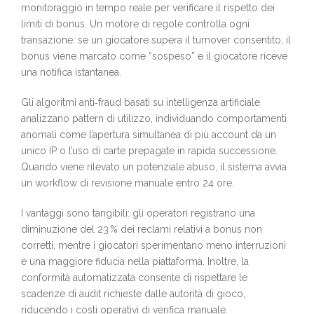
monitoraggio in tempo reale per verificare il rispetto dei
limiti di bonus. Un motore di regole controlla ogni
transazione: se un giocatore supera il turnover consentito, il
bonus viene marcato come “sospeso” e il giocatore riceve
una notifica istantanea.
Gli algoritmi anti‑fraud basati su intelligenza artificiale
analizzano pattern di utilizzo, individuando comportamenti
anomali come l’apertura simultanea di più account da un
unico IP o l’uso di carte prepagate in rapida successione.
Quando viene rilevato un potenziale abuso, il sistema avvia
un workflow di revisione manuale entro 24 ore.
I vantaggi sono tangibili: gli operatori registrano una
diminuzione del 23 % dei reclami relativi a bonus non
corretti, mentre i giocatori sperimentano meno interruzioni
e una maggiore fiducia nella piattaforma. Inoltre, la
conformità automatizzata consente di rispettare le
scadenze di audit richieste dalle autorità di gioco,
riducendo i costi operativi di verifica manuale.