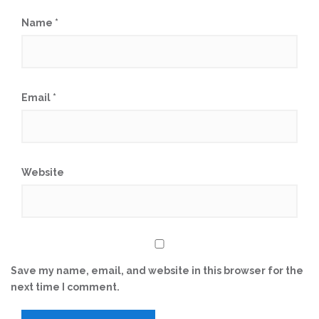
Name
*
Email
*
Website
Save my name, email, and website in this browser for the
next time I comment.