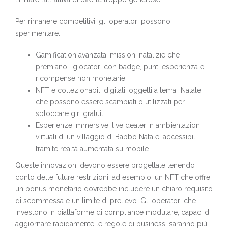
Per rimanere competitivi, gli operatori possono
sperimentare:
Gamification avanzata: missioni natalizie che
premiano i giocatori con badge, punti esperienza e
ricompense non monetarie.
NFT e collezionabili digitali: oggetti a tema “Natale”
che possono essere scambiati o utilizzati per
sbloccare giri gratuiti.
Esperienze immersive: live dealer in ambientazioni
virtuali di un villaggio di Babbo Natale, accessibili
tramite realtà aumentata su mobile.
Queste innovazioni devono essere progettate tenendo
conto delle future restrizioni: ad esempio, un NFT che offre
un bonus monetario dovrebbe includere un chiaro requisito
di scommessa e un limite di prelievo. Gli operatori che
investono in piattaforme di compliance modulare, capaci di
aggiornare rapidamente le regole di business, saranno più