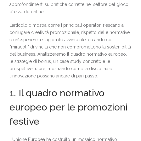
approfondimenti su pratiche corrette nel settore del gioco
d’azzardo online.
L’articolo dimostra come i principali operatori riescano a
coniugare creatività promozionale, rispetto delle normative
e un’esperienza stagionale avvincente, creando così
“miracoli” di vincita che non compromettono la sostenibilità
del business. Analizzeremo il quadro normativo europeo,
le strategie di bonus, un case study concreto e le
prospettive future, mostrando come la disciplina e
l’innovazione possano andare di pari passo.
1. Il quadro normativo
europeo per le promozioni
festive
L’Unione Europea ha costruito un mosaico normativo