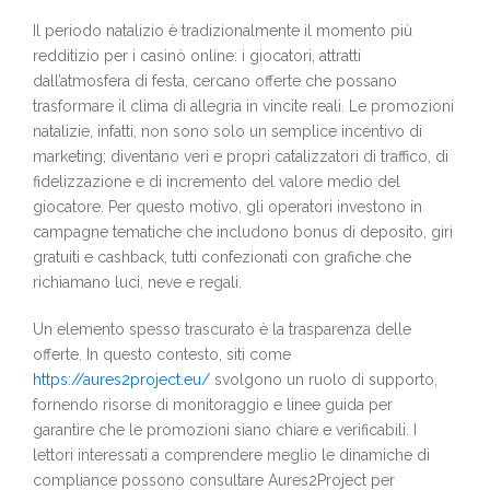
Il periodo natalizio è tradizionalmente il momento più
redditizio per i casinò online: i giocatori, attratti
dall’atmosfera di festa, cercano offerte che possano
trasformare il clima di allegria in vincite reali. Le promozioni
natalizie, infatti, non sono solo un semplice incentivo di
marketing; diventano veri e propri catalizzatori di traffico, di
fidelizzazione e di incremento del valore medio del
giocatore. Per questo motivo, gli operatori investono in
campagne tematiche che includono bonus di deposito, giri
gratuiti e cashback, tutti confezionati con grafiche che
richiamano luci, neve e regali.
Un elemento spesso trascurato è la trasparenza delle
offerte. In questo contesto, siti come
https://aures2project.eu/
svolgono un ruolo di supporto,
fornendo risorse di monitoraggio e linee guida per
garantire che le promozioni siano chiare e verificabili. I
lettori interessati a comprendere meglio le dinamiche di
compliance possono consultare Aures2Project per