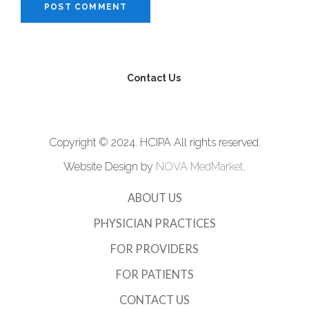
Contact Us
Copyright © 2024. HCIPA All rights reserved.
Website Design by
NOVA MedMarket
.
ABOUT US
PHYSICIAN PRACTICES
FOR PROVIDERS
FOR PATIENTS
CONTACT US