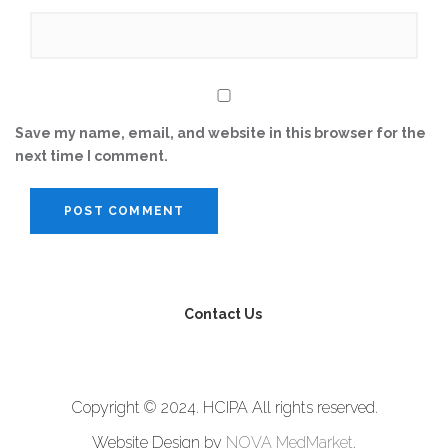
Save my name, email, and website in this browser for the
next time I comment.
Contact Us
Copyright © 2024. HCIPA All rights reserved.
Website Design by
NOVA MedMarket
.