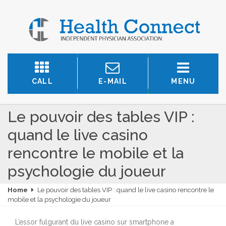
CALL
E-MAIL
MENU
Le pouvoir des tables VIP :
quand le live casino
rencontre le mobile et la
psychologie du joueur
Home
Le pouvoir des tables VIP : quand le live casino rencontre le
mobile et la psychologie du joueur
L’essor fulgurant du live casino sur smartphone a