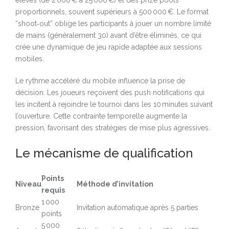
élevés (de 2 000 € à 25 000 €) et des prize pools
proportionnels, souvent supérieurs à 500 000 €. Le format
“shoot‑out” oblige les participants à jouer un nombre limité
de mains (généralement 30) avant d’être éliminés, ce qui
crée une dynamique de jeu rapide adaptée aux sessions
mobiles.
Le rythme accéléré du mobile influence la prise de
décision. Les joueurs reçoivent des push notifications qui
les incitent à rejoindre le tournoi dans les 10 minutes suivant
l’ouverture. Cette contrainte temporelle augmente la
pression, favorisant des stratégies de mise plus agressives.
Le mécanisme de qualification
Points
Niveau
Méthode d’invitation
requis
1 000
Bronze
Invitation automatique après 5 parties
points
5 000