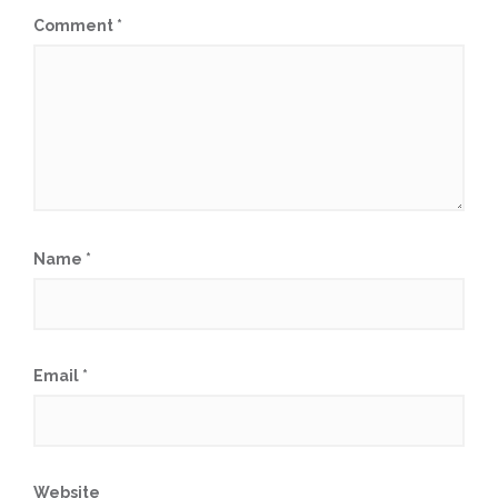
Comment
*
Name
*
Email
*
Website