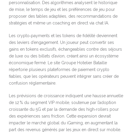
personnalisation. Des algorithmes analysent le historique
de mise, le temps de jeu et les préférences de jeu pour
proposer des tables adaptées, des recommandations de
stratégies et même un coaching en direct via chat IA.
Les crypto‑payments et les tokens de fidélité deviennent
des leviers d’engagement. Un joueur peut convertir ses
gains en tokens exclusifs, échangeables contre des séjours
de luxe ou des billets d’avion, créant ainsi un écosystème
économique fermé. Le site Groupe Hotelier Bataille
répertorie plusieurs plateformes de paiement crypto
fiables, que les opérateurs peuvent intégrer sans créer de
confusion réglementaire.
Les prévisions de croissance indiquent une hausse annuelle
de 12 % du segment VIP mobile, soutenue par l’adoption
croissante du 5G et par la demande des high‑rollers pour
des expériences sans friction. Cette expansion devrait
impacter le marché global du iGaming, en augmentant la
part des revenus générés par les jeux en direct sur mobile.