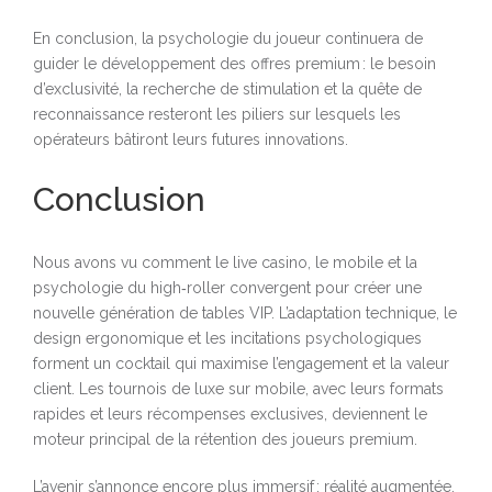
En conclusion, la psychologie du joueur continuera de
guider le développement des offres premium : le besoin
d’exclusivité, la recherche de stimulation et la quête de
reconnaissance resteront les piliers sur lesquels les
opérateurs bâtiront leurs futures innovations.
Conclusion
Nous avons vu comment le live casino, le mobile et la
psychologie du high‑roller convergent pour créer une
nouvelle génération de tables VIP. L’adaptation technique, le
design ergonomique et les incitations psychologiques
forment un cocktail qui maximise l’engagement et la valeur
client. Les tournois de luxe sur mobile, avec leurs formats
rapides et leurs récompenses exclusives, deviennent le
moteur principal de la rétention des joueurs premium.
L’avenir s’annonce encore plus immersif : réalité augmentée,