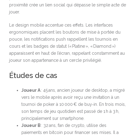
proximité crée un lien social qui dépasse le simple acte de
jouer.
Le design mobile accentue ces effets. Les interfaces
ergonomiques placent les boutons de mise à portée du
pouce, les notifications push rappellent les tournois en
cours et les badges de statut (« Platine », « Diamond »)
apparaissent en haut de l’écran, rappelant constamment au
joueur son appartenance à un cercle privilégié.
Études de cas
Joueur A
: 45 ans, ancien joueur de desktop, a migré
vers le mobile après avoir reçu une invitation à un
tournoi de poker à 10 000 € de buy‑in. En trois mois,
son temps de jeu quotidien est passé de 1 h à 3 h,
principalement sur smartphone.
Joueur B
: 32 ans, fan de crypto, utilise des
paiements en bitcoin pour financer ses mises. Il a