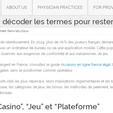
ABOUT US
PHYSICIAN PRACTICES
FOR PRO
 : décoder les termes pour rester
ester dans les clous
 de ralentissement. En 2024, plus de 70 % des joueurs français déclare
puis un ordinateur de bureau ou via une application mobile. Cette pop
x licences, aux exigences de conformité et aux mécanismes de jeu.
d’argent en France, consultez le guide du
casino en ligne france légal
.
égales, sans se positionner comme opérateur.
mots‑clés les plus répandus, leurs implications réglementaires et les
ase, les catégories de jeux, les bonus, les méthodes de paiement, la
utorisée.
Casino”, “Jeu” et “Plateforme”