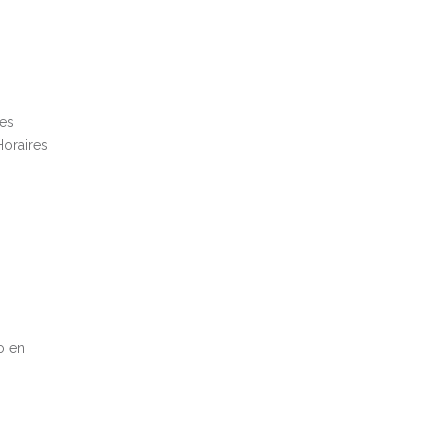
Les
Horaires
o en