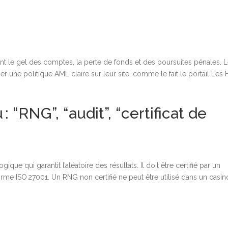
nt le gel des comptes, la perte de fonds et des poursuites pénales. 
er une politique AML claire sur leur site, comme le fait le portail Les 
: “RNG”, “audit”, “certificat de
qui garantit l’aléatoire des résultats. Il doit être certifié par un
me ISO 27001. Un RNG non certifié ne peut être utilisé dans un casin