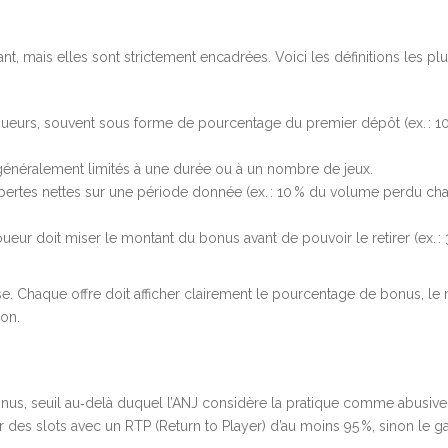
t, mais elles sont strictement encadrées. Voici les définitions les pl
ueurs, souvent sous forme de pourcentage du premier dépôt (ex. : 1
 généralement limités à une durée ou à un nombre de jeux.
ertes nettes sur une période donnée (ex. : 10 % du volume perdu ch
ueur doit miser le montant du bonus avant de pouvoir le retirer (ex. : 
e. Chaque offre doit afficher clairement le pourcentage de bonus, le
ion.
us, seuil au‑delà duquel l’ANJ considère la pratique comme abusive
r des slots avec un RTP (Return to Player) d’au moins 95 %, sinon le ga