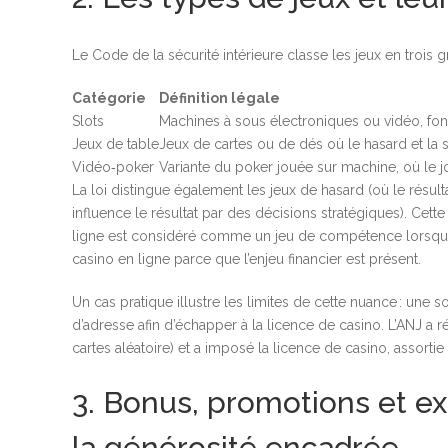
Le Code de la sécurité intérieure classe les jeux en trois g
Catégorie
Définition légale
Slots
Machines à sous électroniques ou vidéo, fon
Jeux de table
Jeux de cartes ou de dés où le hasard et la s
Vidéo‑poker
Variante du poker jouée sur machine, où le 
La loi distingue également les jeux de hasard (où le rés
influence le résultat par des décisions stratégiques). Cett
ligne est considéré comme un jeu de compétence lorsqu’il
casino en ligne parce que l’enjeu financier est présent.
Un cas pratique illustre les limites de cette nuance : une 
d’adresse afin d’échapper à la licence de casino. L’ANJ a ré
cartes aléatoire) et a imposé la licence de casino, assort
3. Bonus, promotions et ex
la générosité encadrée