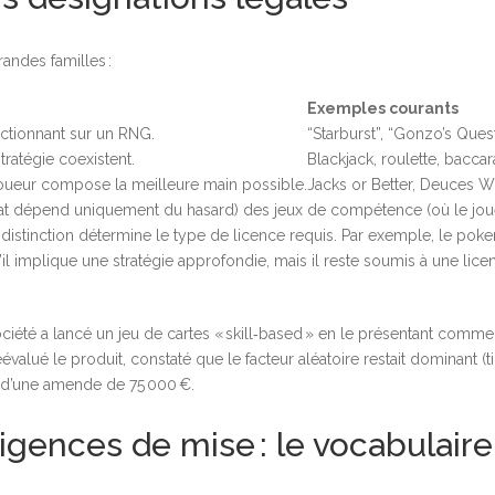
randes familles :
Exemples courants
ctionnant sur un RNG.
“Starburst”, “Gonzo’s Quest
tratégie coexistent.
Blackjack, roulette, baccara
joueur compose la meilleure main possible.
Jacks or Better, Deuces Wi
ultat dépend uniquement du hasard) des jeux de compétence (où le jo
e distinction détermine le type de licence requis. Par exemple, le poke
 implique une stratégie approfondie, mais il reste soumis à une lice
société a lancé un jeu de cartes « skill‑based » en le présentant comme
évalué le produit, constaté que le facteur aléatoire restait dominant (t
ie d’une amende de 75 000 €.
igences de mise : le vocabulaire