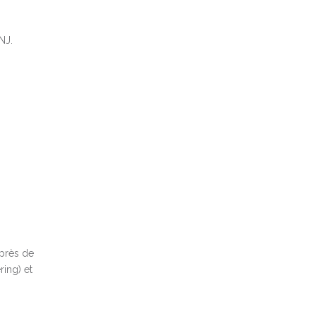
NJ.
uprès de
ring) et