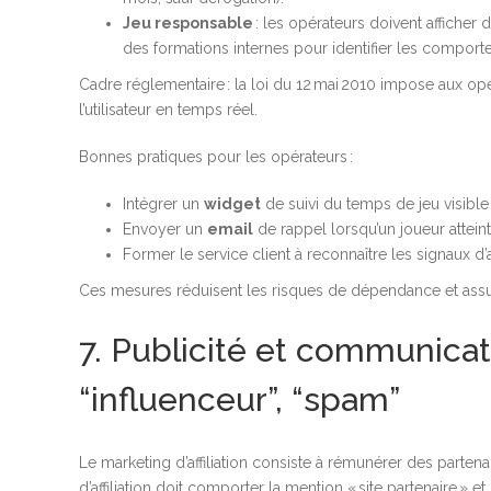
Jeu responsable
: les opérateurs doivent affiche
des formations internes pour identifier les comport
Cadre réglementaire : la loi du 12 mai 2010 impose aux opé
l’utilisateur en temps réel.
Bonnes pratiques pour les opérateurs :
Intégrer un
widget
de suivi du temps de jeu visible
Envoyer un
email
de rappel lorsqu’un joueur attein
Former le service client à reconnaître les signaux d
Ces mesures réduisent les risques de dépendance et assur
7. Publicité et communicatio
“influenceur”, “spam”
Le marketing d’affiliation consiste à rémunérer des partenai
d’affiliation doit comporter la mention « site partenaire » e