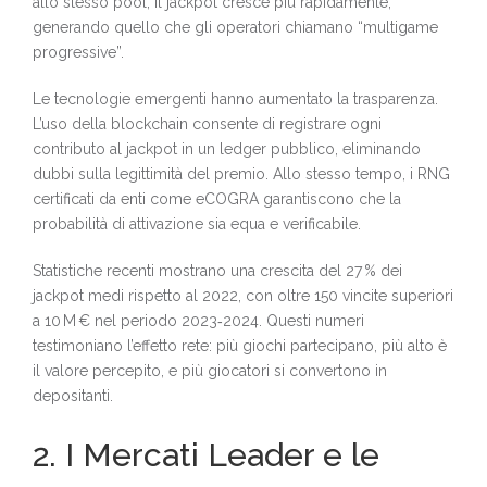
allo stesso pool, il jackpot cresce più rapidamente,
generando quello che gli operatori chiamano “multigame
progressive”.
Le tecnologie emergenti hanno aumentato la trasparenza.
L’uso della blockchain consente di registrare ogni
contributo al jackpot in un ledger pubblico, eliminando
dubbi sulla legittimità del premio. Allo stesso tempo, i RNG
certificati da enti come eCOGRA garantiscono che la
probabilità di attivazione sia equa e verificabile.
Statistiche recenti mostrano una crescita del 27 % dei
jackpot medi rispetto al 2022, con oltre 150 vincite superiori
a 10 M € nel periodo 2023‑2024. Questi numeri
testimoniano l’effetto rete: più giochi partecipano, più alto è
il valore percepito, e più giocatori si convertono in
depositanti.
2. I Mercati Leader e le