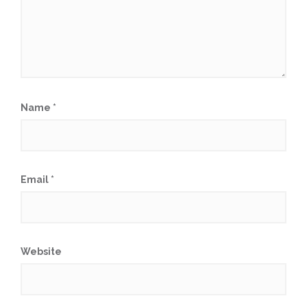
Name
*
Email
*
Website