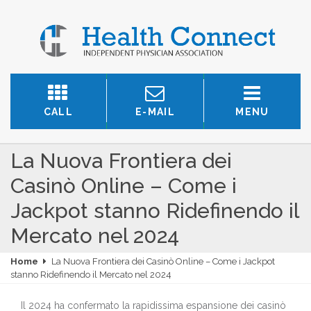
CALL
E-MAIL
MENU
La Nuova Frontiera dei
Casinò Online – Come i
Jackpot stanno Ridefinendo il
Mercato nel 2024
Home
La Nuova Frontiera dei Casinò Online – Come i Jackpot
stanno Ridefinendo il Mercato nel 2024
Il 2024 ha confermato la rapidissima espansione dei casinò