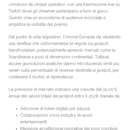
condiviso da cinque operatori, con una trasmissione live su
Twitch dove gli streamer partecipano a turni di gioco.
Questo crea un ecosistema di audience incrociata e
amplifica la visibilità del premio.
Dal punto di vista legislativo, l’Unione Europea sta valutando
una direttiva che uniformerebbe le regole sui jackpot
transfrontalieri, potenzialmente aprendo mercati come la
Scandinavia a pool di dimensioni continentali. Tuttavia,
alcune giurisdizioni asiatiche stanno introducendo limiti più
severi sulla percentuale di revenue destinata ai jackpot, per
contenere il rischio di dipendenza.
Le previsioni di mercato indicano una crescita del 15‑20 %
annua del valore totale dei jackpot entro il 2028, trainata da:
Adozione di token digitali per payout.
Collaborazioni cross‑industry (e‑sport,
entertainment).
Maggiore accettazione normativa dei pool condivisi.