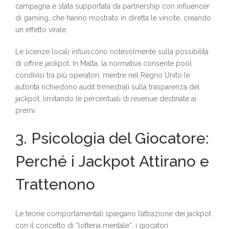
campagna è stata supportata da partnership con influencer
di gaming, che hanno mostrato in diretta le vincite, creando
un effetto virale.
Le licenze locali influiscono notevolmente sulla possibilità
di offrire jackpot. In Malta, la normativa consente pool
condivisi tra più operatori, mentre nel Regno Unito le
autorità richiedono audit trimestrali sulla trasparenza del
jackpot, limitando le percentuali di revenue destinate ai
premi.
3. Psicologia del Giocatore:
Perché i Jackpot Attirano e
Trattenono
Le teorie comportamentali spiegano l’attrazione dei jackpot
con il concetto di “lotteria mentale”: i giocatori