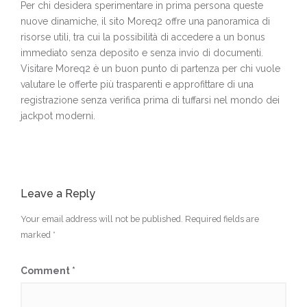
Per chi desidera sperimentare in prima persona queste
nuove dinamiche, il sito Moreq2 offre una panoramica di
risorse utili, tra cui la possibilità di accedere a un bonus
immediato senza deposito e senza invio di documenti.
Visitare Moreq2 è un buon punto di partenza per chi vuole
valutare le offerte più trasparenti e approfittare di una
registrazione senza verifica prima di tuffarsi nel mondo dei
jackpot moderni.
Leave a Reply
Your email address will not be published.
Required fields are
marked
*
Comment
*