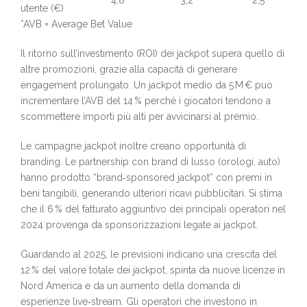
utente (€)
*AVB = Average Bet Value
Il ritorno sull’investimento (ROI) dei jackpot supera quello di
altre promozioni, grazie alla capacità di generare
engagement prolungato. Un jackpot medio da 5 M € può
incrementare l’AVB del 14 % perché i giocatori tendono a
scommettere importi più alti per avvicinarsi al premio.
Le campagne jackpot inoltre creano opportunità di
branding. Le partnership con brand di lusso (orologi, auto)
hanno prodotto “brand‑sponsored jackpot” con premi in
beni tangibili, generando ulteriori ricavi pubblicitari. Si stima
che il 6 % del fatturato aggiuntivo dei principali operatori nel
2024 provenga da sponsorizzazioni legate ai jackpot.
Guardando al 2025, le previsioni indicano una crescita del
12 % del valore totale dei jackpot, spinta da nuove licenze in
Nord America e da un aumento della domanda di
esperienze live‑stream. Gli operatori che investono in