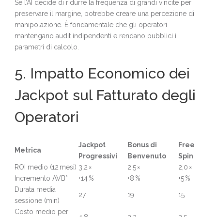
Se l’AI decide di ridurre la frequenza di grandi vincite per
preservare il margine, potrebbe creare una percezione di
manipolazione. È fondamentale che gli operatori
mantengano audit indipendenti e rendano pubblici i
parametri di calcolo.
5. Impatto Economico dei
Jackpot sul Fatturato degli
Operatori
Jackpot
Bonus di
Free
Metrica
Progressivi
Benvenuto
Spin
ROI medio (12 mesi)
3,2 ×
2,5 ×
2,0 ×
Incremento AVB*
+14 %
+8 %
+5 %
Durata media
27
19
15
sessione (min)
Costo medio per
4,8
3,2
2,5