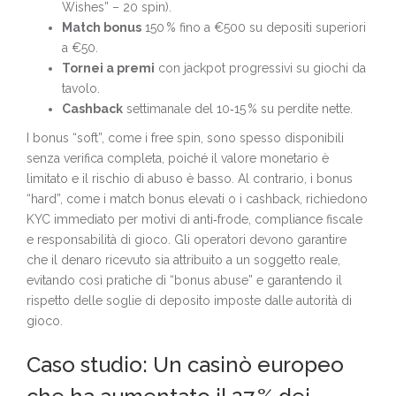
Wishes” – 20 spin).
Match bonus
150 % fino a €500 su depositi superiori
a €50.
Tornei a premi
con jackpot progressivi su giochi da
tavolo.
Cashback
settimanale del 10‑15 % su perdite nette.
I bonus “soft”, come i free spin, sono spesso disponibili
senza verifica completa, poiché il valore monetario è
limitato e il rischio di abuso è basso. Al contrario, i bonus
“hard”, come i match bonus elevati o i cashback, richiedono
KYC immediato per motivi di anti‑frode, compliance fiscale
e responsabilità di gioco. Gli operatori devono garantire
che il denaro ricevuto sia attribuito a un soggetto reale,
evitando così pratiche di “bonus abuse” e garantendo il
rispetto delle soglie di deposito imposte dalle autorità di
gioco.
Caso studio: Un casinò europeo