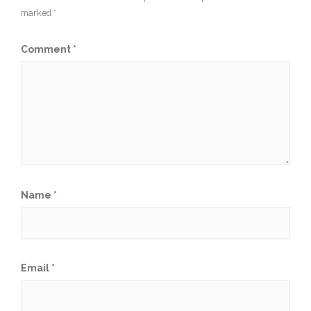
marked
*
Comment
*
Name
*
Email
*