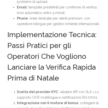
problemi di upload.
Email
: template predefiniti per conferme di verifica,
invio automatico entro 5 minuti.
Phone
: linee dedicate per utenti premium, con
operatore bilingue per gestire richieste internazionali.
Implementazione Tecnica:
Passi Pratici per gli
Operatori Che Vogliono
Lanciare la Verifica Rapida
Prima di Natale
Scelta del provider KYC
: valutare API con SLA < 1 s,
supporto OCR multilingua e certificazioni ISO 27001.
Integrazione con il motore di bonus
: collegare la