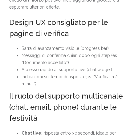
esplorare ulteriori offerte.
Design UX consigliato per le
pagine di verifica
Barra di avanzamento visibile (progress bar).
Messaggi di conferma chiari dopo ogni step (es.
“Documento accettato”).
Accesso rapido al supporto live (chat widget).
Indicazioni sui tempi di risposta (es. “Verifica in 2
minuti”).
Il ruolo del supporto multicanale
(chat, email, phone) durante le
festività
Chat live
: risposta entro 30 secondi, ideale per