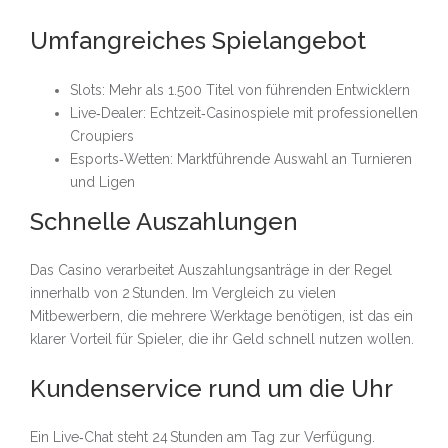
Umfangreiches Spielangebot
Slots: Mehr als 1.500 Titel von führenden Entwicklern
Live‑Dealer: Echtzeit‑Casinospiele mit professionellen
Croupiers
Esports‑Wetten: Marktführende Auswahl an Turnieren
und Ligen
Schnelle Auszahlungen
Das Casino verarbeitet Auszahlungsanträge in der Regel
innerhalb von 2 Stunden. Im Vergleich zu vielen
Mitbewerbern, die mehrere Werktage benötigen, ist das ein
klarer Vorteil für Spieler, die ihr Geld schnell nutzen wollen.
Kundenservice rund um die Uhr
Ein Live‑Chat steht 24 Stunden am Tag zur Verfügung.