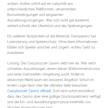
wollen, stoßen sofort auf ein Labyrinth aus
unterschiedlichen Plattformen, verwirrenden
Bonusbedingungen und langsamen
Auszahlungsvorgängen. Wer sich nicht gut auskennt,
verliert schnell den Überblick und das Spielvergnügen.
Ein weiterer Stolperstein ist die fehlende Transparenz bei
Lizenzierung und Spielerschutz. Ohne klare Informationen
fühlen sich Spieler unsicher und zögern, echtes Geld zu
investieren.
Lösung: Das Crazybuzzer Casino setzt hier an. Wer nach
schnellen Auszahlungen, einem klaren Willkommensbonus
und einer lizenzierten Umgebung sucht, findet im
deutschen Markt kaum ein besseres Angebot. Schon im
ersten Login kann man die offizielle Seite besuchen:
Crazybuzzer Casino offiziell
. Dort wird sofort ersichtlich,
dass das Casino über eine gültige Glücksspiellizenz verfügt
und die Ein- und Auszahlungsprozesse innerhalb von
Stunden abgeschlossen sind.