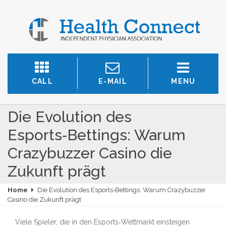
CALL
E-MAIL
MENU
Die Evolution des
Esports‑Bettings: Warum
Crazybuzzer Casino die
Zukunft prägt
Home
Die Evolution des Esports‑Bettings: Warum Crazybuzzer
Casino die Zukunft prägt
Viele Spieler, die in den Esports‑Wettmarkt einsteigen