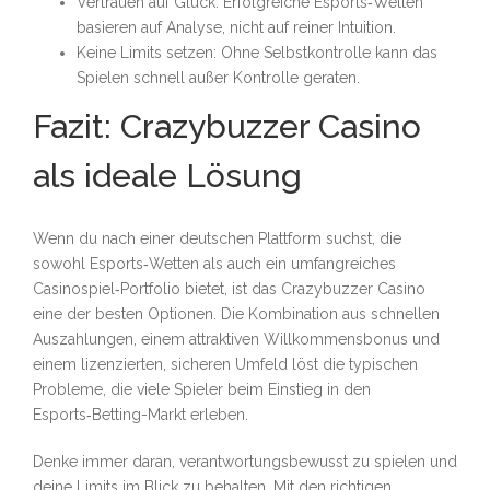
Vertrauen auf Glück: Erfolgreiche Esports‑Wetten
basieren auf Analyse, nicht auf reiner Intuition.
Keine Limits setzen: Ohne Selbstkontrolle kann das
Spielen schnell außer Kontrolle geraten.
Fazit: Crazybuzzer Casino
als ideale Lösung
Wenn du nach einer deutschen Plattform suchst, die
sowohl Esports‑Wetten als auch ein umfangreiches
Casinospiel‑Portfolio bietet, ist das Crazybuzzer Casino
eine der besten Optionen. Die Kombination aus schnellen
Auszahlungen, einem attraktiven Willkommensbonus und
einem lizenzierten, sicheren Umfeld löst die typischen
Probleme, die viele Spieler beim Einstieg in den
Esports‑Betting-Markt erleben.
Denke immer daran, verantwortungsbewusst zu spielen und
deine Limits im Blick zu behalten. Mit den richtigen