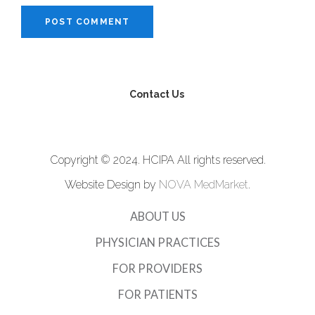
Contact Us
Copyright © 2024. HCIPA All rights reserved.
Website Design by
NOVA MedMarket
.
ABOUT US
PHYSICIAN PRACTICES
FOR PROVIDERS
FOR PATIENTS