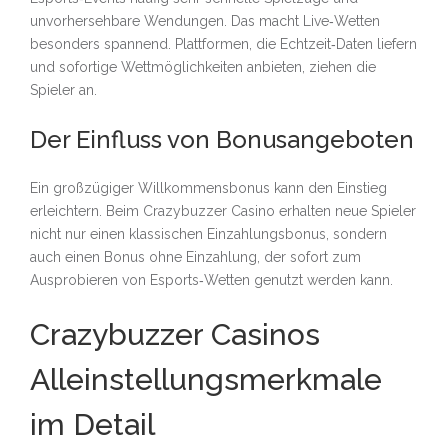
unvorhersehbare Wendungen. Das macht Live‑Wetten
besonders spannend. Plattformen, die Echtzeit‑Daten liefern
und sofortige Wettmöglichkeiten anbieten, ziehen die
Spieler an.
Der Einfluss von Bonusangeboten
Ein großzügiger Willkommensbonus kann den Einstieg
erleichtern. Beim Crazybuzzer Casino erhalten neue Spieler
nicht nur einen klassischen Einzahlungsbonus, sondern
auch einen Bonus ohne Einzahlung, der sofort zum
Ausprobieren von Esports‑Wetten genutzt werden kann.
Crazybuzzer Casinos
Alleinstellungsmerkmale
im Detail