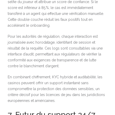
selfie du joueur et attribue un score de confiance. Si le
score est inférieur à 85 %, le cas est immédiatement
transféré à un agent qui effectue une vérification manuelle.
Cette double couche réduit les faux positifs tout en
accélérant le onboarding.
Pour les autorités de régulation, chaque interaction est
journalisée avec horodatage, identifiant de session et
résultat de la requête. Ces logs sont consultables via une
interface d’audit, permettant aux régulateurs de vérifier la
conformité aux exigences de transparence et de lutte
contre le blanchiment d’argent.
En combinant chiffrement, KYC hybride et auditabilité, les
casinos peuvent offrir un support instantané sans
compromettre la protection des données sensibles, un
critère décisif pour les licences de jeu dans les juridictions
européennes et américaines.
7. Futur du support 24/7