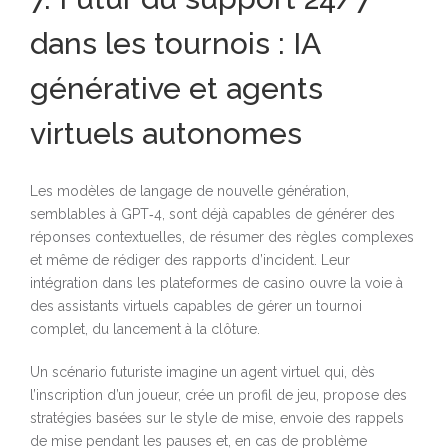
dans les tournois : IA
générative et agents
virtuels autonomes
Les modèles de langage de nouvelle génération,
semblables à GPT‑4, sont déjà capables de générer des
réponses contextuelles, de résumer des règles complexes
et même de rédiger des rapports d’incident. Leur
intégration dans les plateformes de casino ouvre la voie à
des assistants virtuels capables de gérer un tournoi
complet, du lancement à la clôture.
Un scénario futuriste imagine un agent virtuel qui, dès
l’inscription d’un joueur, crée un profil de jeu, propose des
stratégies basées sur le style de mise, envoie des rappels
de mise pendant les pauses et, en cas de problème