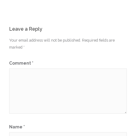
Leave a Reply
Your email address will not be published.
Required fields are
marked
*
Comment
*
Name
*