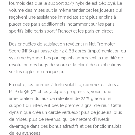
tournois dès que le support 24/7 hybride est déployé. Le
volume des mises suit la même tendance : les joueurs qui
reçoivent une assistance immédiate sont plus enclins à
placer des paris additionnels, notamment sur les paris
sportifs (site paris sportif France) et les paris en direct.
Des enquêtes de satisfaction révèlent un Net Promoter
Score (NPS) qui passe de 42 à 68 après l’implémentation du
système hybride. Les participants apprécient la rapidité de
résolution des bugs de score et la clarté des explications
sur les règles de chaque jeu.
En outre, les tournois à forte volatilité, comme les slots à
RTP de 96,5 % et les jackpots progressifs, voient une
amélioration du taux de rétention de 22 % grâce à un
support qui intervient dès le premier signal d’erreur. Cette
dynamique crée un cercle vertueux : plus de joueurs, plus
de mises, plus de revenus, qui permettent d’investir
davantage dans des bonus attractifs et des fonctionnalités
de jeu avancées.