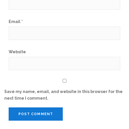
Email
*
Website
Save my name, email, and website in this browser for the
next time I comment.