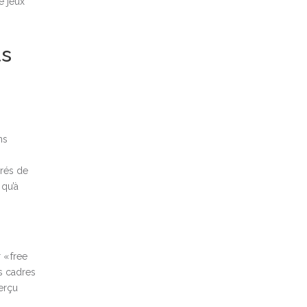
e jeux
ts
ns
irés de
qu’à
« free
es cadres
erçu