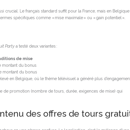
ssi crucial. Le français standard suffit pour la France, mais en Belgique i
 termes spécifiques comme « mise maximale » ou « gain potentiel ».
uit Party
a testé deux variantes :
ditions de mise
le montant du bonus
le montant du bonus
élevé en Belgique, où le thème télévisuel a généré plus d’engagement
type de promotion (nombre de tours, durée, exigences de mise) qui
ontenu des offres de tours gratui