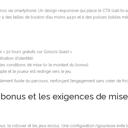
os via smartphone. Un design responsive qui place le CTA (call‑to‑ac
 à des tailles de bouton d’au moins 44 px et à des polices lisibles 
re « 30 tours gratuits sur
Gonzo’s Quest
».
ification d’identité).
es conditions de mise (1× le montant du bonus).
te et le joueur est redirigé vers le jeu.
élément fluide du parcours, renforçant l’engagement sans créer de fric
e bonus et les exigences de mise
s, le rollover et les jeux exclus. Une configuration rigoureuse évite 