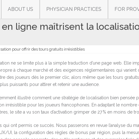
ABOUT US
PHYSICIAN PRACTICES
FOR PRO
n ligne maîtrisent la localisatio
ation pour offrir des tours gratuits irrésistibles
isation ne se limite plus à la simple traduction d’une page web. Elle im
propre à chaque marché et des exigences réglementaires qui varient 
erdre des joueurs dès le premier clic, alors même que les tours gratuit
 plus puissants pour attirer et retenir une audience.
emment illustré comment une stratégie de localisation bien pensée p
on irrésistible pour les joueurs francophones. En adaptant le nombre
res, le site a vu son taux d’activation grimper de 27 % en moins de tro
lles qui ont permis ce succès. Nous passerons en revue l’analyse du m
ion UX/UI, la configuration des règles de bonus par région, puis la mesu