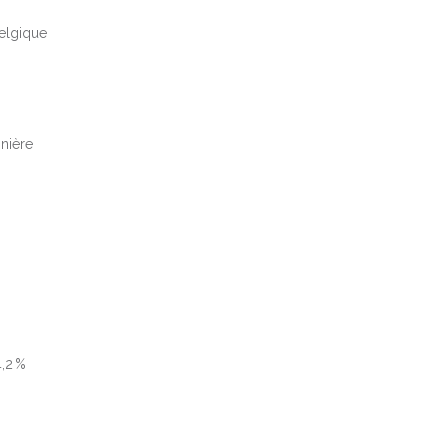
Belgique
nnière
4,2 %