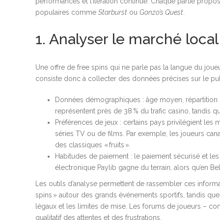
performances et l’itération continue. Chaque partie propos
populaires comme
Starburst
ou
Gonzo’s Quest
.
1. Analyser le marché local
Une offre de free spins qui ne parle pas la langue du joue
consiste donc à collecter des données précises sur le pub
Données démographiques : âge moyen, répartition 
représentent près de 38 % du trafic casino, tandis q
Préférences de jeux : certains pays privilégient les 
séries TV ou de films. Par exemple, les joueurs ca
des classiques « fruits ».
Habitudes de paiement : le paiement sécurisé et les re
électronique Paylib gagne du terrain, alors qu’en Be
Les outils d’analyse permettent de rassembler ces inform
spins » autour des grands événements sportifs, tandis que 
légaux et les limites de mise. Les forums de joueurs – c
qualitatif des attentes et des frustrations.