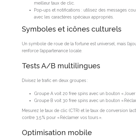
meilleur taux de clic.
Pop‑ups et notifications : utilisez des messages court
avec les caractères spéciaux appropriés.
Symboles et icônes culturels
Un symbole de roue de la fortune est universel, mais l’ajou
renforce l’appartenance locale.
Tests A/B multilingues
Divisez le trafic en deux groupes :
Groupe A voit 20 free spins avec un bouton « Jouer 
Groupe B voit 30 free spins avec un bouton « Récla
Mesurez le taux de clic (CTR) et le taux de conversion (act
contre 3,5 % pour « Réclamer vos tours ».
Optimisation mobile