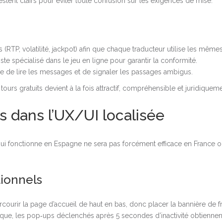
restent clairs pour éviter toute confusion sur les exigences de mise.
 (RTP, volatilité, jackpot) afin que chaque traducteur utilise les même
uriste spécialisé dans le jeu en ligne pour garantir la conformité.
ne de lire les messages et de signaler les passages ambigus.
ours gratuits devient à la fois attractif, compréhensible et juridiqueme
ts dans l’UX/UI localisée
Ce qui fonctionne en Espagne ne sera pas forcément efficace en France 
ionnels
rcourir la page d’accueil de haut en bas, donc placer la bannière de f
lgique, les pop‑ups déclenchés après 5 secondes d’inactivité obtiennen