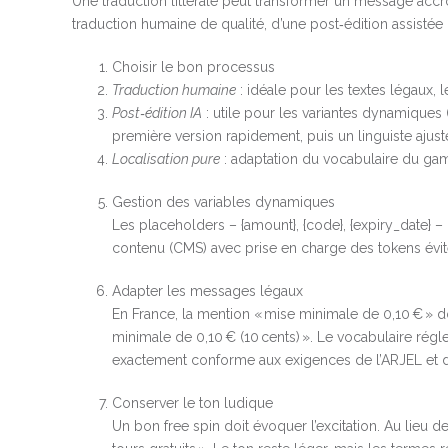
Une traduction littérale peut transformer un message accr
traduction humaine de qualité, d’une post‑édition assistée p
Choisir le bon processus
Traduction humaine
: idéale pour les textes légaux, 
Post‑édition IA
: utile pour les variantes dynamique
première version rapidement, puis un linguiste ajuste
Localisation pure
: adaptation du vocabulaire du gamb
Gestion des variables dynamiques
Les placeholders – {amount}, {code}, {expiry_date} –
contenu (CMS) avec prise en charge des tokens évit
Adapter les messages légaux
En France, la mention « mise minimale de 0,10 € » doi
minimale de 0,10 € (10 cents) ». Le vocabulaire rég
exactement conforme aux exigences de l’ARJEL et d
Conserver le ton ludique
Un bon free spin doit évoquer l’excitation. Au lieu d