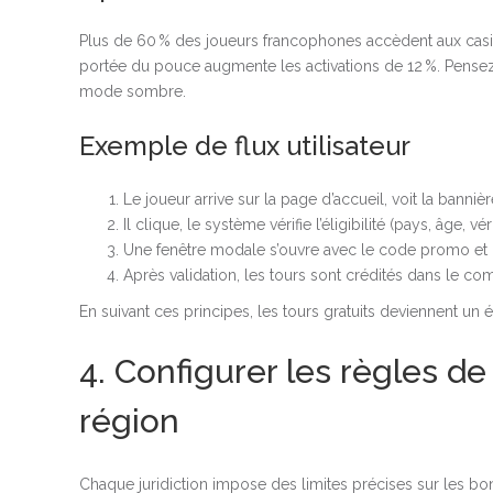
Plus de 60 % des joueurs francophones accèdent aux casin
portée du pouce augmente les activations de 12 %. Pensez
mode sombre.
Exemple de flux utilisateur
Le joueur arrive sur la page d’accueil, voit la banniè
Il clique, le système vérifie l’éligibilité (pays, âge, vér
Une fenêtre modale s’ouvre avec le code promo et l
Après validation, les tours sont crédités dans le comp
En suivant ces principes, les tours gratuits deviennent un 
4. Configurer les règles d
région
Chaque juridiction impose des limites précises sur les bonu