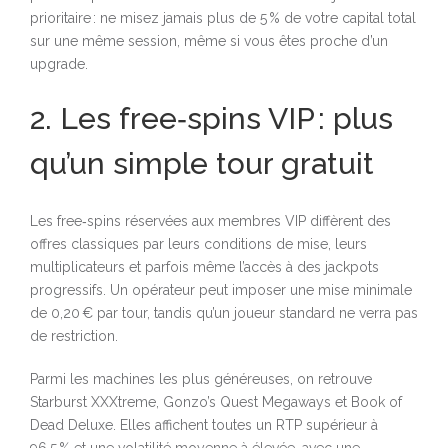
prioritaire : ne misez jamais plus de 5 % de votre capital total
sur une même session, même si vous êtes proche d’un
upgrade.
2. Les free‑spins VIP : plus
qu’un simple tour gratuit
Les free‑spins réservées aux membres VIP diffèrent des
offres classiques par leurs conditions de mise, leurs
multiplicateurs et parfois même l’accès à des jackpots
progressifs. Un opérateur peut imposer une mise minimale
de 0,20 € par tour, tandis qu’un joueur standard ne verra pas
de restriction.
Parmi les machines les plus généreuses, on retrouve
Starburst XXXtreme, Gonzo’s Quest Megaways et Book of
Dead Deluxe. Elles affichent toutes un RTP supérieur à
96,5 % et une volatilité moyenne à élevée, avec une