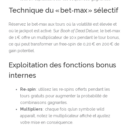
Technique du « bet‑max » sélectif
Réservez le bet‑max aux tours où la volatilité est élevée et
où le jackpot est activé. Sur
Book of Dead Deluxe
, le bet‑max
de 1 € offre un multiplicateur de 10 x pendant le tour bonus,
ce qui peut transformer un free‑spin de 0,20 € en 200 € de
gain potentiel.
Exploitation des fonctions bonus
internes
Re‑spin
: utilisez les re‑spins offerts pendant les
tours gratuits pour augmenter la probabilité de
combinaisons gagnantes.
Multipliers
: chaque fois qu’un symbole wild
apparaît, notez le multiplicateur affiché et ajustez
votre mise en conséquence.