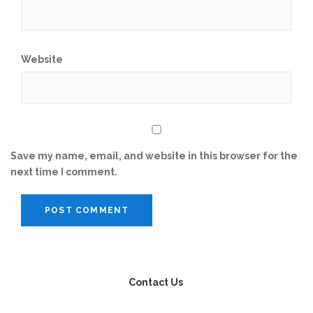
Website
Save my name, email, and website in this browser for the
next time I comment.
Contact Us