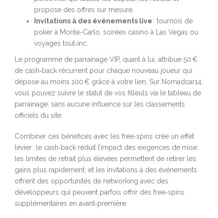
propose des offres sur mesure.
Invitations à des événements live
: tournois de
poker à Monte-Carlo, soirées casino à Las Vegas ou
voyages tout‑inc.
Le programme de parrainage VIP, quant à lui, attribue 50 €
de cash‑back récurrent pour chaque nouveau joueur qui
dépose au moins 100 € grâce à votre lien. Sur Nomadcar14,
vous pouvez suivre le statut de vos filleuls via le tableau de
parrainage, sans aucune influence sur les classements
officiels du site.
Combiner ces bénéfices avec les free‑spins crée un effet
levier : le cash‑back réduit l’impact des exigences de mise,
les limites de retrait plus élevées permettent de retirer les
gains plus rapidement, et les invitations à des événements
offrent des opportunités de networking avec des
développeurs qui peuvent parfois offrir des free‑spins
supplémentaires en avant‑première.