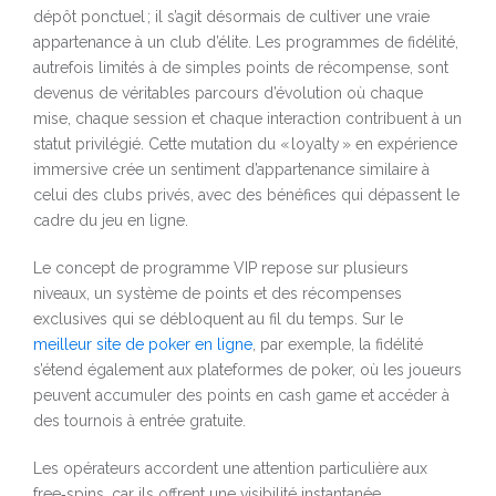
dépôt ponctuel ; il s’agit désormais de cultiver une vraie
appartenance à un club d’élite. Les programmes de fidélité,
autrefois limités à de simples points de récompense, sont
devenus de véritables parcours d’évolution où chaque
mise, chaque session et chaque interaction contribuent à un
statut privilégié. Cette mutation du « loyalty » en expérience
immersive crée un sentiment d’appartenance similaire à
celui des clubs privés, avec des bénéfices qui dépassent le
cadre du jeu en ligne.
Le concept de programme VIP repose sur plusieurs
niveaux, un système de points et des récompenses
exclusives qui se débloquent au fil du temps. Sur le
meilleur site de poker en ligne
, par exemple, la fidélité
s’étend également aux plateformes de poker, où les joueurs
peuvent accumuler des points en cash game et accéder à
des tournois à entrée gratuite.
Les opérateurs accordent une attention particulière aux
free‑spins, car ils offrent une visibilité instantanée,