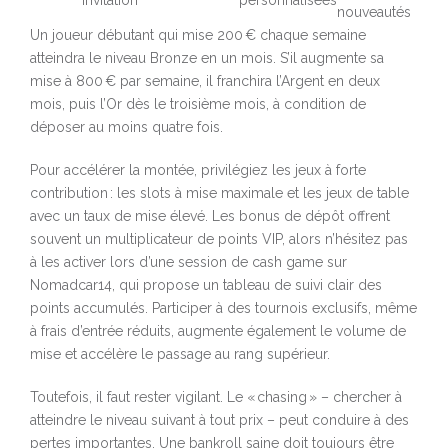
nouveautés
Un joueur débutant qui mise 200 € chaque semaine
atteindra le niveau Bronze en un mois. S’il augmente sa
mise à 800 € par semaine, il franchira l’Argent en deux
mois, puis l’Or dès le troisième mois, à condition de
déposer au moins quatre fois.
Pour accélérer la montée, privilégiez les jeux à forte
contribution : les slots à mise maximale et les jeux de table
avec un taux de mise élevé. Les bonus de dépôt offrent
souvent un multiplicateur de points VIP, alors n’hésitez pas
à les activer lors d’une session de cash game sur
Nomadcar14, qui propose un tableau de suivi clair des
points accumulés. Participer à des tournois exclusifs, même
à frais d’entrée réduits, augmente également le volume de
mise et accélère le passage au rang supérieur.
Toutefois, il faut rester vigilant. Le « chasing » – chercher à
atteindre le niveau suivant à tout prix – peut conduire à des
pertes importantes. Une bankroll saine doit toujours être