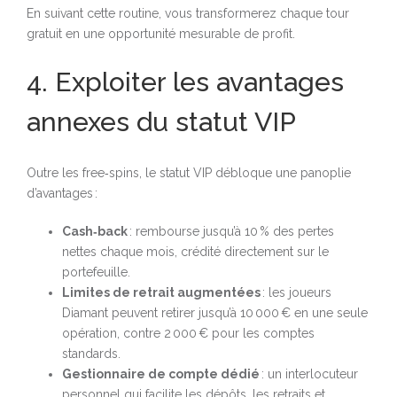
En suivant cette routine, vous transformerez chaque tour
gratuit en une opportunité mesurable de profit.
4. Exploiter les avantages
annexes du statut VIP
Outre les free‑spins, le statut VIP débloque une panoplie
d’avantages :
Cash‑back
: rembourse jusqu’à 10 % des pertes
nettes chaque mois, crédité directement sur le
portefeuille.
Limites de retrait augmentées
: les joueurs
Diamant peuvent retirer jusqu’à 10 000 € en une seule
opération, contre 2 000 € pour les comptes
standards.
Gestionnaire de compte dédié
: un interlocuteur
personnel qui facilite les dépôts, les retraits et