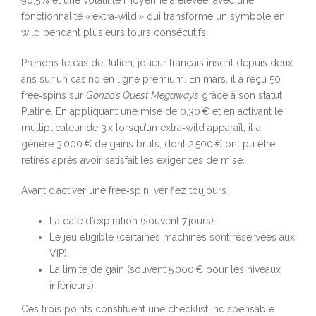
fonctionnalité « extra‑wild » qui transforme un symbole en
wild pendant plusieurs tours consécutifs.
Prenons le cas de Julien, joueur français inscrit depuis deux
ans sur un casino en ligne premium. En mars, il a reçu 50
free‑spins sur
Gonzo’s Quest Megaways
grâce à son statut
Platine. En appliquant une mise de 0,30 € et en activant le
multiplicateur de 3 x lorsqu’un extra‑wild apparaît, il a
généré 3 000 € de gains bruts, dont 2 500 € ont pu être
retirés après avoir satisfait les exigences de mise.
Avant d’activer une free‑spin, vérifiez toujours :
La date d’expiration (souvent 7 jours).
Le jeu éligible (certaines machines sont réservées aux
VIP).
La limite de gain (souvent 5 000 € pour les niveaux
inférieurs).
Ces trois points constituent une checklist indispensable