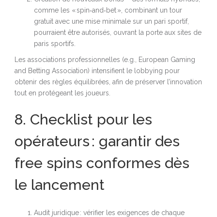
comme les « spin‑and‑bet », combinant un tour
gratuit avec une mise minimale sur un pari sportif,
pourraient être autorisés, ouvrant la porte aux sites de
paris sportifs.
Les associations professionnelles (e.g., European Gaming
and Betting Association) intensifient le lobbying pour
obtenir des règles équilibrées, afin de préserver l’innovation
tout en protégeant les joueurs.
8. Checklist pour les
opérateurs : garantir des
free spins conformes dès
le lancement
Audit juridique : vérifier les exigences de chaque