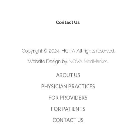
Contact Us
Copyright © 2024. HCIPA All rights reserved.
Website Design by
NOVA MedMarket
.
ABOUT US
PHYSICIAN PRACTICES
FOR PROVIDERS
FOR PATIENTS
CONTACT US