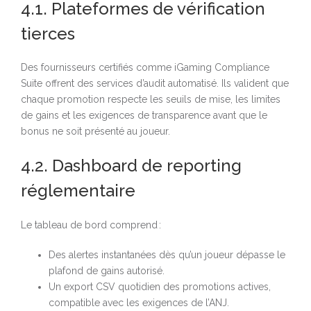
4.1. Plateformes de vérification
tierces
Des fournisseurs certifiés comme iGaming Compliance
Suite offrent des services d’audit automatisé. Ils valident que
chaque promotion respecte les seuils de mise, les limites
de gains et les exigences de transparence avant que le
bonus ne soit présenté au joueur.
4.2. Dashboard de reporting
réglementaire
Le tableau de bord comprend :
Des alertes instantanées dès qu’un joueur dépasse le
plafond de gains autorisé.
Un export CSV quotidien des promotions actives,
compatible avec les exigences de l’ANJ.