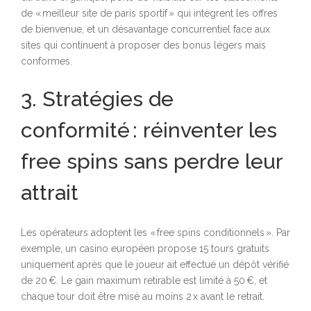
de « meilleur site de paris sportif » qui intègrent les offres
de bienvenue, et un désavantage concurrentiel face aux
sites qui continuent à proposer des bonus légers mais
conformes.
3. Stratégies de
conformité : réinventer les
free spins sans perdre leur
attrait
Les opérateurs adoptent les « free spins conditionnels ». Par
exemple, un casino européen propose 15 tours gratuits
uniquement après que le joueur ait effectué un dépôt vérifié
de 20 €. Le gain maximum retirable est limité à 50 €, et
chaque tour doit être misé au moins 2 x avant le retrait.