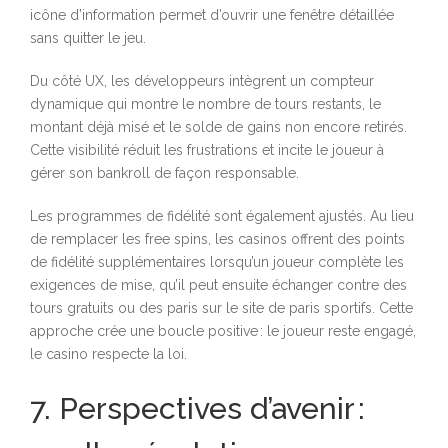
icône d’information permet d’ouvrir une fenêtre détaillée
sans quitter le jeu.
Du côté UX, les développeurs intègrent un compteur
dynamique qui montre le nombre de tours restants, le
montant déjà misé et le solde de gains non encore retirés.
Cette visibilité réduit les frustrations et incite le joueur à
gérer son bankroll de façon responsable.
Les programmes de fidélité sont également ajustés. Au lieu
de remplacer les free spins, les casinos offrent des points
de fidélité supplémentaires lorsqu’un joueur complète les
exigences de mise, qu’il peut ensuite échanger contre des
tours gratuits ou des paris sur le site de paris sportifs. Cette
approche crée une boucle positive : le joueur reste engagé,
le casino respecte la loi.
7. Perspectives d’avenir :