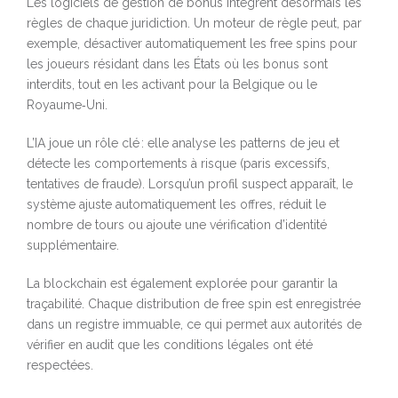
Les logiciels de gestion de bonus intègrent désormais les
règles de chaque juridiction. Un moteur de règle peut, par
exemple, désactiver automatiquement les free spins pour
les joueurs résidant dans les États où les bonus sont
interdits, tout en les activant pour la Belgique ou le
Royaume‑Uni.
L’IA joue un rôle clé : elle analyse les patterns de jeu et
détecte les comportements à risque (paris excessifs,
tentatives de fraude). Lorsqu’un profil suspect apparaît, le
système ajuste automatiquement les offres, réduit le
nombre de tours ou ajoute une vérification d’identité
supplémentaire.
La blockchain est également explorée pour garantir la
traçabilité. Chaque distribution de free spin est enregistrée
dans un registre immuable, ce qui permet aux autorités de
vérifier en audit que les conditions légales ont été
respectées.