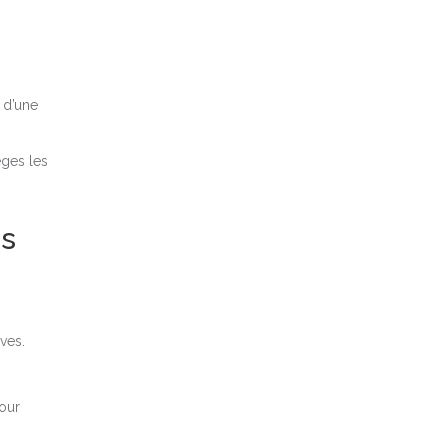
 d’une
èges les
us
ives.
pour