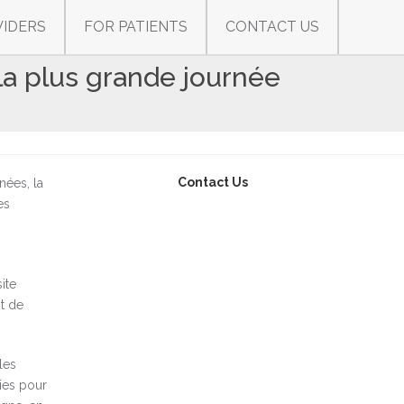
VIDERS
FOR PATIENTS
CONTACT US
la plus grande journée
Contact Us
nées, la
es
ite
nt de
les
gies pour