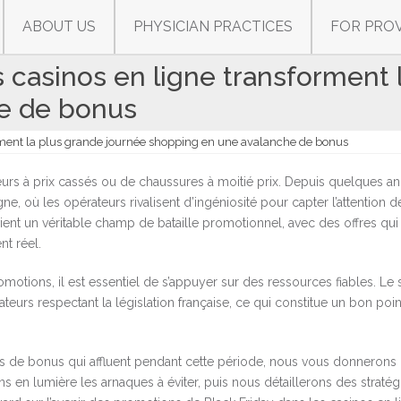
ABOUT US
PHYSICIAN PRACTICES
FOR PRO
 casinos en ligne transforment 
e de bonus
rment la plus grande journée shopping en une avalanche de bonus
seurs à prix cassés ou de chaussures à moitié prix. Depuis quelques an
e, où les opérateurs rivalisent d’ingéniosité pour capter l’attention d
ent un véritable champ de bataille promotionnel, avec des offres qui
nt réel.
tions, il est essentiel de s’appuyer sur des ressources fiables. Le s
eurs respectant la législation française, ce qui constitue un bon poi
ats de bonus qui affluent pendant cette période, nous vous donnerons 
ns en lumière les arnaques à éviter, puis nous détaillerons des straté