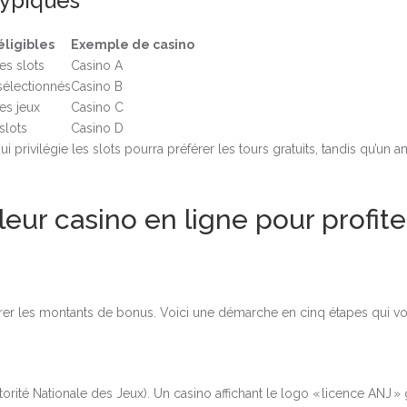
typiques
éligibles
Exemple de casino
es slots
Casino A
sélectionnés
Casino B
es jeux
Casino C
 slots
Casino D
 qui privilégie les slots pourra préférer les tours gratuits, tandis qu’un 
eur casino en ligne pour profite
er les montants de bonus. Voici une démarche en cinq étapes qui v
rité Nationale des Jeux). Un casino affichant le logo « licence ANJ » g