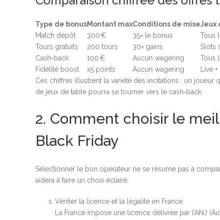
Comparaison chiffrée des offres 
Type de bonus
Montant max
Conditions de mise
Jeux 
Match dépôt
300 €
35× le bonus
Tous l
Tours gratuits
200 tours
30× gains
Slots 
Cash‑back
100 €
Aucun wagering
Tous l
Fidélité boost
x5 points
Aucun wagering
Live +
Ces chiffres illustrent la variété des incitations : un joueur
de jeux de table pourra se tourner vers le cash‑back.
2. Comment choisir le meill
Black Friday
Sélectionner le bon opérateur ne se résume pas à compar
aidera à faire un choix éclairé.
Vérifier la licence et la légalité en France
La France impose une licence délivrée par l’ANJ (Auto