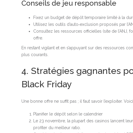
Conseils de jeu responsable
Fixez un budget de dépôt temporaire limité à la du
Utilisez les outils d’auto‑exclusion proposés par l’A
Consultez les ressources officielles (site de l’ANJ,
offre.
En restant vigilant et en s’appuyant sur des ressources com
plus courants.
4. Stratégies gagnantes p
Black Friday
Une bonne offre ne suffit pas ; il faut savoir l’exploiter. Vo
Planifier le dépôt selon le calendrier
Le 23 novembre, la plupart des casinos lancent leu
profiter du meilleur ratio.