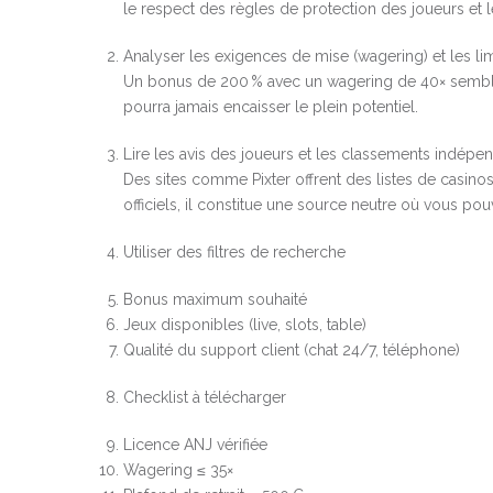
le respect des règles de protection des joueurs et le
Analyser les exigences de mise (wagering) et les limi
Un bonus de 200 % avec un wagering de 40× semble gé
pourra jamais encaisser le plein potentiel.
Lire les avis des joueurs et les classements indépe
Des sites comme Pixter offrent des listes de casinos
officiels, il constitue une source neutre où vous p
Utiliser des filtres de recherche
Bonus maximum souhaité
Jeux disponibles (live, slots, table)
Qualité du support client (chat 24/7, téléphone)
Checklist à télécharger
Licence ANJ vérifiée
Wagering ≤ 35×