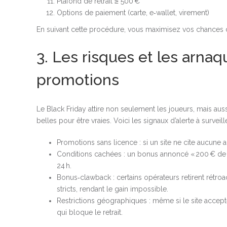
Plafond de retrait ≥ 500 €
Options de paiement (carte, e‑wallet, virement)
En suivant cette procédure, vous maximisez vos chances d
3. Les risques et les arnaq
promotions
Le Black Friday attire non seulement les joueurs, mais au
belles pour être vraies. Voici les signaux d’alerte à surveille
Promotions sans licence : si un site ne cite aucune au
Conditions cachées : un bonus annoncé « 200 € de tou
24 h.
Bonus‑clawback : certains opérateurs retirent rétroa
stricts, rendant le gain impossible.
Restrictions géographiques : même si le site accepte 
qui bloque le retrait.