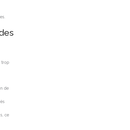
es.
 des
 trop
on de
rès
s, ce