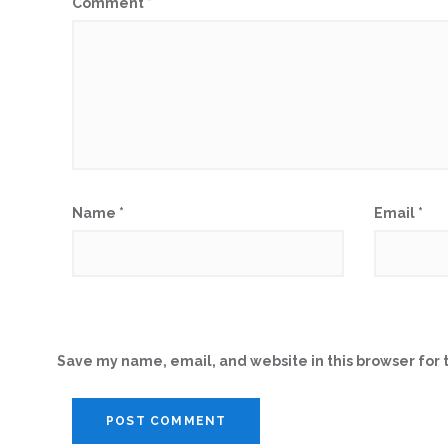
Comment
*
Name
*
Email
*
Save my name, email, and website in this browser for 