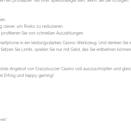
n ein profitabler Teil Ihrer Spielstrategie sein, wenn Sie die richtigen
ren.
clever, um Risiko zu reduzieren.
d profitieren Sie von schnellen Auszahlungen.
Smartphone in ein leistungsstarkes Casino‑Werkzeug. Und denken Sie
. Setzen Sie Limits, spielen Sie nur mit Geld, das Sie entbehren könne
 mobile Angebot von Crazybuzzer Casino voll auszuschöpfen und gleic
iel Erfolg und happy gaming!
rked
*