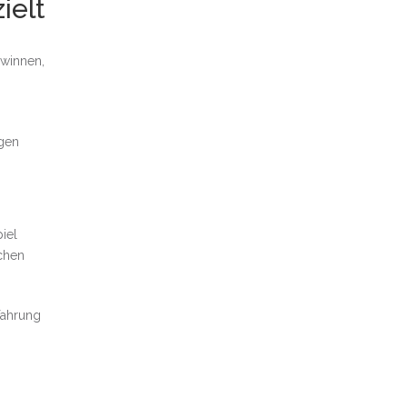
ielt
ewinnen,
ngen
iel
achen
fahrung