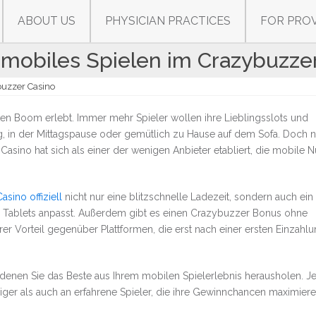
ABOUT US
PHYSICIAN PRACTICES
FOR PRO
r mobiles Spielen im Crazybuzze
buzzer Casino
hten Boom erlebt. Immer mehr Spieler wollen ihre Lieblingsslots und
ug, in der Mittagspause oder gemütlich zu Hause auf dem Sofa. Doch n
 Casino hat sich als einer der wenigen Anbieter etabliert, die mobile N
sino offiziell
nicht nur eine blitzschnelle Ladezeit, sondern auch ein
d Tablets anpasst. Außerdem gibt es einen Crazybuzzer Bonus ohne
arer Vorteil gegenüber Plattformen, die erst nach einer ersten Einzahl
 denen Sie das Beste aus Ihrem mobilen Spielerlebnis herausholen. J
teiger als auch an erfahrene Spieler, die ihre Gewinnchancen maximier