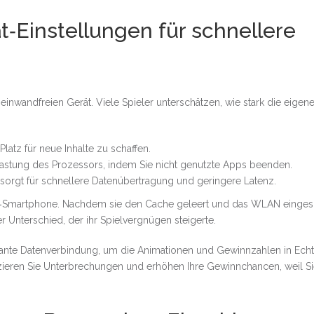
ät‑Einstellungen für schnellere
 einwandfreien Gerät. Viele Spieler unterschätzen, wie stark die eigen
latz für neue Inhalte zu schaffen.
lastung des Prozessors, indem Sie nicht genutzte Apps beenden.
sorgt für schnellere Datenübertragung und geringere Latenz.
‑Smartphone. Nachdem sie den Cache geleert und das WLAN eingesc
r Unterschied, der ihr Spielvergnügen steigerte.
tante Datenverbindung, um die Animationen und Gewinnzahlen in Echt
zieren Sie Unterbrechungen und erhöhen Ihre Gewinnchancen, weil Si