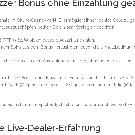
zzer Bonus ohne Einzahlung gez
chatz im Online‑Casino‑Markt. Er ermöglicht Ihnen, echtes Geld zu g
l auszuschöpfen, sollten Sie ein paar Strategien beachten.
t
(RTP ≈ 96,1 %) bieten bessere Auszahlungsraten.
Sie mehr Spins aus dem Bonus herausholen, bevor die Umsatzbedingu
Bonus bis zur maximalen Auszahlung zu nutzen, ohne unnötige Risiken
rhält 10 € Bonus ohne Einzahlung. Er entscheidet sich für das Slot‑Sp
TP hat. Nach 50 Spins hat er bereits 12 € gewonnen und erfüllt die 30‑f
n Sie nicht nur Ihr Spielbudget schonen, sondern auch wertvolle Er
le Live‑Dealer‑Erfahrung