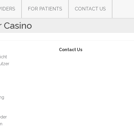
VIDERS
FOR PATIENTS
CONTACT US
r Casino
Contact Us
icht
utzer
ung
eder
en