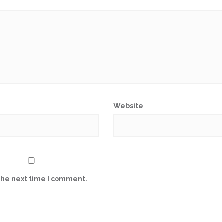
Website
the next time I comment.