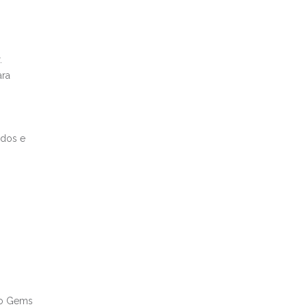
.
ara
ados e
do Gems