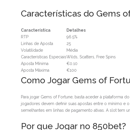
Características do Gems o
Característica
Detalhes
RTP
96.5%
Linhas de Aposta
25
Volatilidade
Média
Características Especiais
Wilds, Scatters, Free Spins
Aposta Mínima
€0.10
Aposta Máxima
€100
Como Jogar Gems of Fort
Para jogar Gems of Fortune, basta aceder à plataforma d
jogadores devem definir suas apostas entre o mínimo e o 
semelhantes em linhas de pagamento ativas. A slot tem uma
Por que Jogar no 850bet?