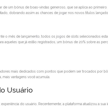
r de um bónus de boas-vindas generoso, que se aplica ao primeiro
tado, dobrando assim as chances de jogar nos novos títulos lançado
nte o mês de lançamento, todos os jogos de slots selecionados esta
Para aqueles que já estão registrados, um bónus de 20% sobre as pe
gadores mais dedicados com pontos que podem ser trocados por bô
, mais vantagens você acumula.
do Usuário
 experiência do usuário. Recentemente, a plataforma atualizou a sua i