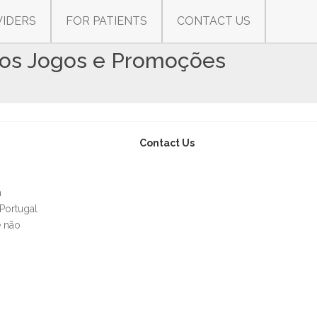
VIDERS
FOR PATIENTS
CONTACT US
vos Jogos e Promoções
Contact Us
a
Portugal
e não