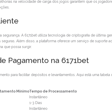
, melhorias na velocidade de carga dos jogos garantem que os jogador
pções.
iente
segurança. A 6171bet utiliza tecnologia de criptografia de última ge
s seguras. Além disso, a plataforma oferece um serviço de suporte ao
a que possa surgir.
e Pagamento na 6171bet
to para facilitar depósitos e levantamentos. Aqui está uma tabela
tamento Mínimo
Tempo de Processamento
Instantâneo
1-3 Dias
Instantâneo