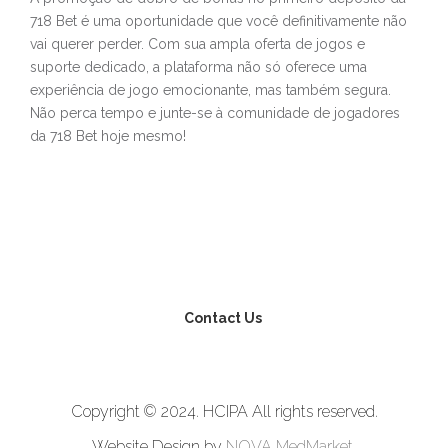
718 Bet é uma oportunidade que você definitivamente não
vai querer perder. Com sua ampla oferta de jogos e
suporte dedicado, a plataforma não só oferece uma
experiência de jogo emocionante, mas também segura.
Não perca tempo e junte-se à comunidade de jogadores
da 718 Bet hoje mesmo!
Contact Us
Copyright © 2024. HCIPA All rights reserved.
Website Design by
NOVA MedMarket
.