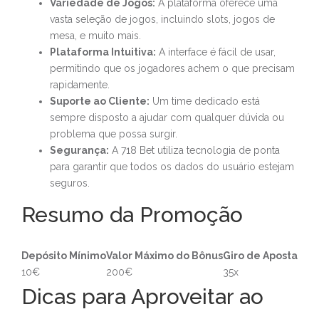
Variedade de Jogos:
A plataforma oferece uma
vasta seleção de jogos, incluindo slots, jogos de
mesa, e muito mais.
Plataforma Intuitiva:
A interface é fácil de usar,
permitindo que os jogadores achem o que precisam
rapidamente.
Suporte ao Cliente:
Um time dedicado está
sempre disposto a ajudar com qualquer dúvida ou
problema que possa surgir.
Segurança:
A 718 Bet utiliza tecnologia de ponta
para garantir que todos os dados do usuário estejam
seguros.
Resumo da Promoção
Depósito Mínimo
Valor Máximo do Bônus
Giro de Aposta
10€
200€
35x
Dicas para Aproveitar ao