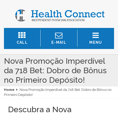
CALL
E-MAIL
MENU
Nova Promoção Imperdível
da 718 Bet: Dobro de Bônus
no Primeiro Depósito!
Home
Nova Promoção Imperdível da 718 Bet: Dobro de Bônus no
Primeiro Depósito!
Descubra a Nova