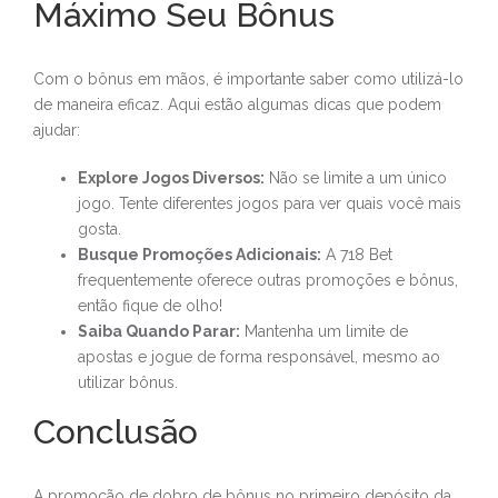
Máximo Seu Bônus
Com o bônus em mãos, é importante saber como utilizá-lo
de maneira eficaz. Aqui estão algumas dicas que podem
ajudar:
Explore Jogos Diversos:
Não se limite a um único
jogo. Tente diferentes jogos para ver quais você mais
gosta.
Busque Promoções Adicionais:
A 718 Bet
frequentemente oferece outras promoções e bônus,
então fique de olho!
Saiba Quando Parar:
Mantenha um limite de
apostas e jogue de forma responsável, mesmo ao
utilizar bônus.
Conclusão
A promoção de dobro de bônus no primeiro depósito da