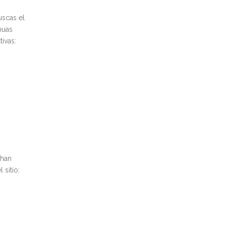
uscas el
nuas
ivas:
 han
sitio: