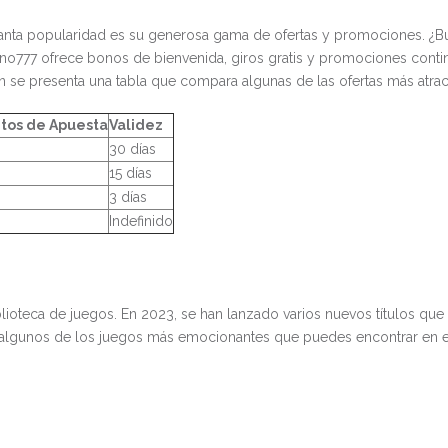
tanta popularidad es su generosa gama de ofertas y promociones. ¿B
no777 ofrece bonos de bienvenida, giros gratis y promociones conti
 se presenta una tabla que compara algunas de las ofertas más atract
itos de Apuesta
Validez
30 días
15 días
3 días
Indefinido
lioteca de juegos. En 2023, se han lanzado varios nuevos títulos que
e algunos de los juegos más emocionantes que puedes encontrar en el 