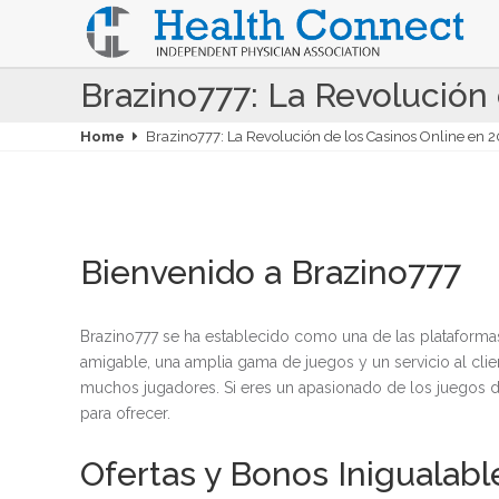
Brazino777: La Revolución 
Home
Brazino777: La Revolución de los Casinos Online en 
Bienvenido a Brazino777
Brazino777 se ha establecido como una de las plataformas
amigable, una amplia gama de juegos y un servicio al clien
muchos jugadores. Si eres un apasionado de los juegos de
para ofrecer.
Ofertas y Bonos Inigualabl