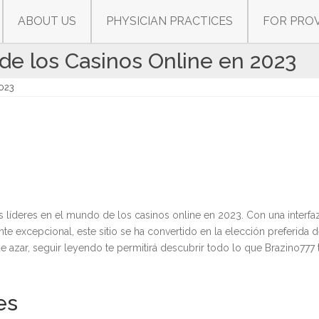
ABOUT US
PHYSICIAN PRACTICES
FOR PRO
de los Casinos Online en 2023
2023
 líderes en el mundo de los casinos online en 2023. Con una interfa
te excepcional, este sitio se ha convertido en la elección preferida 
 azar, seguir leyendo te permitirá descubrir todo lo que Brazino777 
es