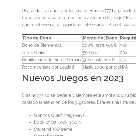
Una de las razones por las cuales Brazino777 ha ganado 
bono perfecto para comenzar tu aventura de juego? Brazi
que mantienen a los jugadores interesados. A continuación
Tipo de Bono
Monto del Bono
Requis
Bono de Bienvenida
100% hasta 500€
30x
Giros Gratis
50 Giros
20x
Bonificación de Fin de Semana
50% hasta 200€
25x
Recompensas por Lealtad
Hasta 1000 puntos
N/A
Nuevos Juegos en 2023
Brazino777 no se detiene y siempre está ampliando su bib
captado la atención de los jugadores. Esta es una lista d
Gonzos Quest Megaways
Book of Oz Lock n Spin
Starburst XXXtreme