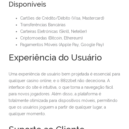
Disponíveis
Cartões de Crédito/Débito (Visa, Mastercard)
Transferências Bancárias
Carteiras Eletrónicas (Skrill, Neteller)
Criptomoedas (Bitcoin, Ethereum)
Pagamentos Móveis (Apple Pay, Google Pay)
Experiência do Usuário
Uma experiência de usuário bem projetada é essencial para
qualquer casino online, e o 8822bet não dececiona. A
interface do site é intuitiva, o que torna a navegação fácil
para novos jogadores. Além disso, a plataforma é
totalmente otimizada para dispositivos móveis, permitindo
que os usuários joguem a partir de qualquer lugar, a
qualquer momento.