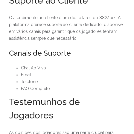
Suporte ao Cliente
O atendimento ao cliente é um dos pilares do 8822bet. A
plataforma oferece suporte ao cliente dedicado, disponível
em vários canais para garantir que os jogadores tenham
assistência sempre que necessário.
Canais de Suporte
Chat Ao Vivo
Email
Telefone
FAQ Completo
Testemunhos de
Jogadores
As opiniões dos jogadores são uma parte crucial para