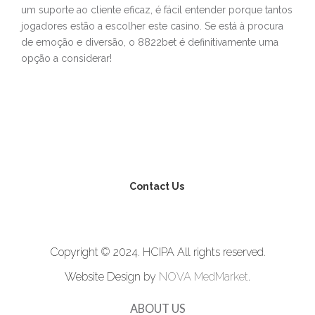
um suporte ao cliente eficaz, é fácil entender porque tantos
jogadores estão a escolher este casino. Se está à procura
de emoção e diversão, o 8822bet é definitivamente uma
opção a considerar!
Contact Us
Copyright © 2024. HCIPA All rights reserved.
Website Design by
NOVA MedMarket
.
ABOUT US