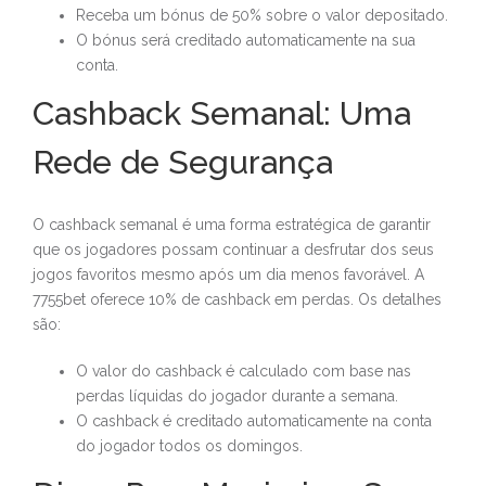
Receba um bónus de 50% sobre o valor depositado.
O bónus será creditado automaticamente na sua
conta.
Cashback Semanal: Uma
Rede de Segurança
O cashback semanal é uma forma estratégica de garantir
que os jogadores possam continuar a desfrutar dos seus
jogos favoritos mesmo após um dia menos favorável. A
7755bet oferece 10% de cashback em perdas. Os detalhes
são:
O valor do cashback é calculado com base nas
perdas líquidas do jogador durante a semana.
O cashback é creditado automaticamente na conta
do jogador todos os domingos.