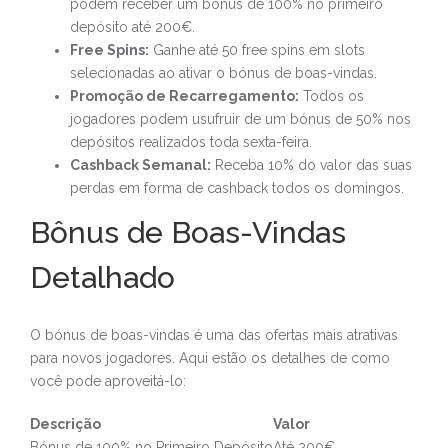
podem receber um bónus de 100% no primeiro
depósito até 200€.
Free Spins:
Ganhe até 50 free spins em slots
selecionadas ao ativar o bónus de boas-vindas.
Promoção de Recarregamento:
Todos os
jogadores podem usufruir de um bónus de 50% nos
depósitos realizados toda sexta-feira.
Cashback Semanal:
Receba 10% do valor das suas
perdas em forma de cashback todos os domingos.
Bônus de Boas-Vindas
Detalhado
O bónus de boas-vindas é uma das ofertas mais atrativas
para novos jogadores. Aqui estão os detalhes de como
você pode aproveitá-lo:
Descrição
Valor
Bónus de 100% no Primeiro Depósito
Até 200€