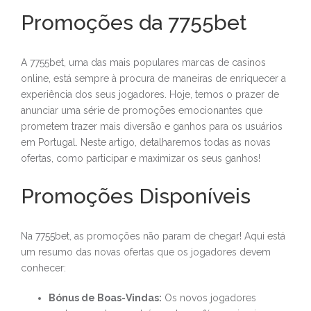
Promoções da 7755bet
A 7755bet, uma das mais populares marcas de casinos
online, está sempre à procura de maneiras de enriquecer a
experiência dos seus jogadores. Hoje, temos o prazer de
anunciar uma série de promoções emocionantes que
prometem trazer mais diversão e ganhos para os usuários
em Portugal. Neste artigo, detalharemos todas as novas
ofertas, como participar e maximizar os seus ganhos!
Promoções Disponíveis
Na 7755bet, as promoções não param de chegar! Aqui está
um resumo das novas ofertas que os jogadores devem
conhecer:
Bónus de Boas-Vindas:
Os novos jogadores