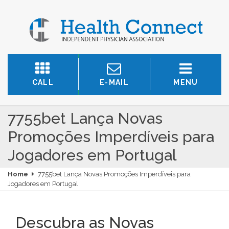
CALL
E-MAIL
MENU
7755bet Lança Novas
Promoções Imperdíveis para
Jogadores em Portugal
Home
7755bet Lança Novas Promoções Imperdíveis para
Jogadores em Portugal
Descubra as Novas