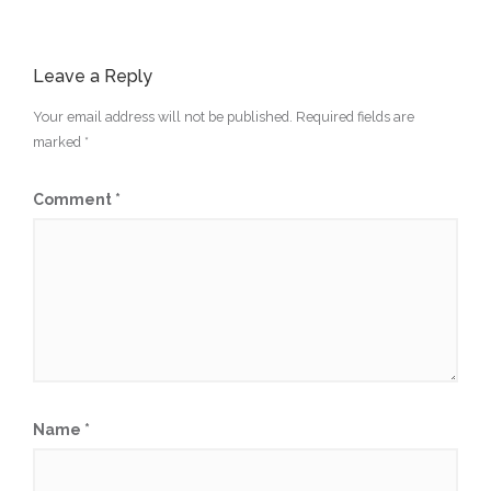
Leave a Reply
Your email address will not be published.
Required fields are
marked
*
Comment
*
Name
*