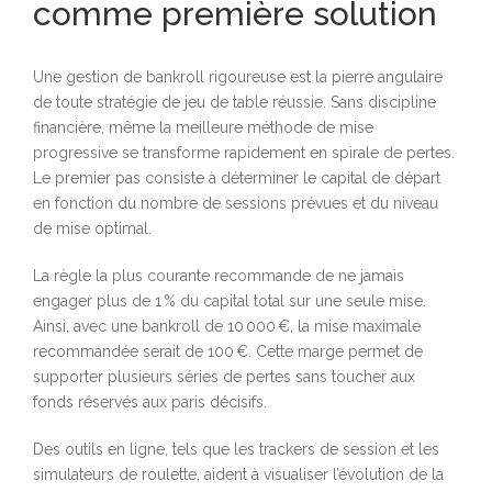
comme première solution
Une gestion de bankroll rigoureuse est la pierre angulaire
de toute stratégie de jeu de table réussie. Sans discipline
financière, même la meilleure méthode de mise
progressive se transforme rapidement en spirale de pertes.
Le premier pas consiste à déterminer le capital de départ
en fonction du nombre de sessions prévues et du niveau
de mise optimal.
La règle la plus courante recommande de ne jamais
engager plus de 1 % du capital total sur une seule mise.
Ainsi, avec une bankroll de 10 000 €, la mise maximale
recommandée serait de 100 €. Cette marge permet de
supporter plusieurs séries de pertes sans toucher aux
fonds réservés aux paris décisifs.
Des outils en ligne, tels que les trackers de session et les
simulateurs de roulette, aident à visualiser l’évolution de la