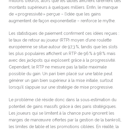
millions d’euros, alors que les tables affichent rarement des
montants supérieurs à quelques milliers. Enfin, le manque
de « progressivité » perçue – l’idée que les gains
augmentent de façon exponentielle – renforce le mythe.
Les statistiques de paiement confirment ces idées reçues :
le taux de retour au joueur (RTP) moyen d’une roulette
européenne se situe autour de 97,3 %, tandis que les slots
les plus populaires affichent un RTP de 96 % à 98 % mais
avec des jackpots qui explosent grâce à la progressivité.
Cependant, le RTP ne mesure pas la taille maximale
possible du gain. Un pari bien placé sur une table peut
générer un gain bien supérieur à la mise initiale, surtout
lorsqu’il s’appuie sur une stratégie de mise progressive.
Le problème clé réside donc dans la sous‑estimation du
potentiel de gains massifs grâce à des paris stratégiques.
Les joueurs qui se limitent à la chance pure ignorent les
marges de manœuvre offertes par la gestion de la bankroll,
les limites de table et les promotions ciblées. En réalité, la