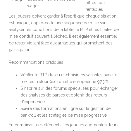
offres non
wager
rentables
Les joueurs doivent garder à l’esprit que chaque situation
est unique ; copier‑colle une séquence de mise sans
analyser les conditions de la table, le RTP et les limites de
mise conduit souvent à l’échec. Il est également essentiel
de rester vigilant face aux arnaques qui promettent des
gains garantis.
Recommandations pratiques :
Vérifier le RTP du jeu et choisir les variantes avec le
meilleur retour (ex. roulette européenne 97,3 %).
S’inscrire sur des forums spécialisés pour échanger
des analyses de parties et obtenir des retours
d’expérience.
Suivre des formations en ligne sur la gestion de
bankroll et les stratégies de mise progressive.
En combinant ces éléments, les joueurs augmentent leurs