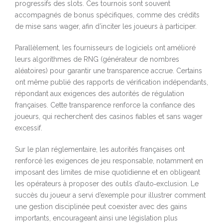
progressifs des slots. Ces tournois sont souvent
accompagnés de bonus spécifiques, comme des crédits
de mise sans wager, afin d’inciter les joueurs à participer.
Parallèlement, les fournisseurs de logiciels ont amélioré
leurs algorithmes de RNG (générateur de nombres
aléatoires) pour garantir une transparence accrue. Certains
ont même publié des rapports de vérification indépendants,
répondant aux exigences des autorités de régulation
françaises. Cette transparence renforce la confiance des
joueurs, qui recherchent des casinos fiables et sans wager
excessif.
Sur le plan réglementaire, les autorités françaises ont
renforcé les exigences de jeu responsable, notamment en
imposant des limites de mise quotidienne et en obligeant
les opérateurs à proposer des outils d’auto‑exclusion. Le
succès du joueur a servi d’exemple pour illustrer comment
une gestion disciplinée peut coexister avec des gains
importants, encourageant ainsi une législation plus