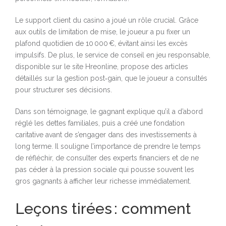
Le support client du casino a joué un rôle crucial. Grâce
aux outils de limitation de mise, le joueur a pu fixer un
plafond quotidien de 10 000 €, évitant ainsi les excès
impulsifs. De plus, le service de conseil en jeu responsable,
disponible sur le site Hreonline, propose des articles
détaillés sur la gestion post‑gain, que le joueur a consultés
pour structurer ses décisions.
Dans son témoignage, le gagnant explique qu’il a d’abord
réglé les dettes familiales, puis a créé une fondation
caritative avant de s’engager dans des investissements à
long terme. Il souligne l’importance de prendre le temps
de réfléchir, de consulter des experts financiers et de ne
pas céder à la pression sociale qui pousse souvent les
gros gagnants à afficher leur richesse immédiatement.
Leçons tirées : comment