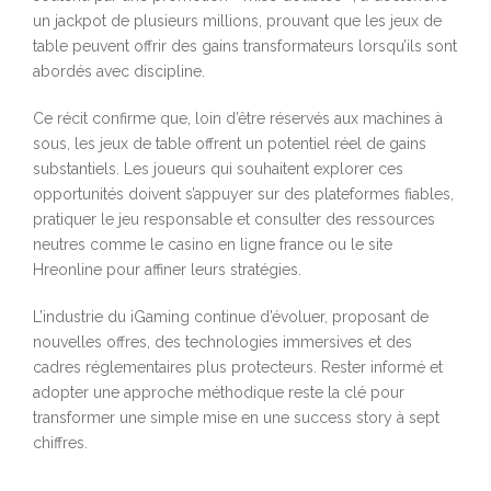
un jackpot de plusieurs millions, prouvant que les jeux de
table peuvent offrir des gains transformateurs lorsqu’ils sont
abordés avec discipline.
Ce récit confirme que, loin d’être réservés aux machines à
sous, les jeux de table offrent un potentiel réel de gains
substantiels. Les joueurs qui souhaitent explorer ces
opportunités doivent s’appuyer sur des plateformes fiables,
pratiquer le jeu responsable et consulter des ressources
neutres comme le casino en ligne france ou le site
Hreonline pour affiner leurs stratégies.
L’industrie du iGaming continue d’évoluer, proposant de
nouvelles offres, des technologies immersives et des
cadres réglementaires plus protecteurs. Rester informé et
adopter une approche méthodique reste la clé pour
transformer une simple mise en une success story à sept
chiffres.