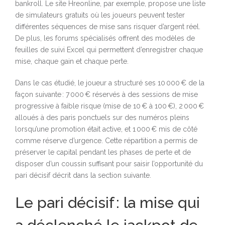
bankroll. Le site Hreonline, par exemple, propose une liste
de simulateurs gratuits où les joueurs peuvent tester
différentes séquences de mise sans risquer d’argent réel.
De plus, les forums spécialisés offrent des modèles de
feuilles de suivi Excel qui permettent d’enregistrer chaque
mise, chaque gain et chaque perte.
Dans le cas étudié, le joueur a structuré ses 10 000 € de la
façon suivante : 7 000 € réservés à des sessions de mise
progressive à faible risque (mise de 10 € à 100 €), 2 000 €
alloués à des paris ponctuels sur des numéros pleins
lorsqu’une promotion était active, et 1 000 € mis de côté
comme réserve d’urgence. Cette répartition a permis de
préserver le capital pendant les phases de perte et de
disposer d’un coussin suffisant pour saisir l’opportunité du
pari décisif décrit dans la section suivante.
Le pari décisif : la mise qui