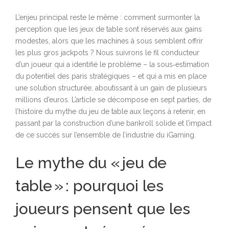
L’enjeu principal reste le même : comment surmonter la
perception que les jeux de table sont réservés aux gains
modestes, alors que les machines à sous semblent offrir
les plus gros jackpots ? Nous suivrons le fil conducteur
d’un joueur qui a identifié le problème – la sous‑estimation
du potentiel des paris stratégiques – et qui a mis en place
une solution structurée, aboutissant à un gain de plusieurs
millions d’euros. L’article se décompose en sept parties, de
l’histoire du mythe du jeu de table aux leçons à retenir, en
passant par la construction d’une bankroll solide et l’impact
de ce succès sur l’ensemble de l’industrie du iGaming.
Le mythe du « jeu de
table » : pourquoi les
joueurs pensent que les