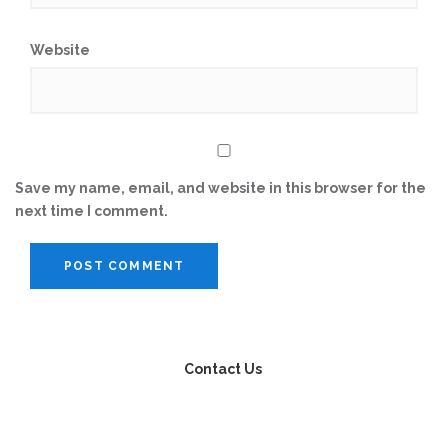
Website
Save my name, email, and website in this browser for the
next time I comment.
Contact Us