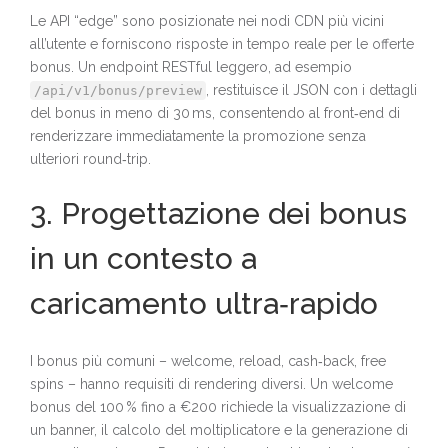
Le API “edge” sono posizionate nei nodi CDN più vicini
all’utente e forniscono risposte in tempo reale per le offerte
bonus. Un endpoint RESTful leggero, ad esempio
, restituisce il JSON con i dettagli
/api/v1/bonus/preview
del bonus in meno di 30 ms, consentendo al front‑end di
renderizzare immediatamente la promozione senza
ulteriori round‑trip.
3. Progettazione dei bonus
in un contesto a
caricamento ultra‑rapido
I bonus più comuni – welcome, reload, cash‑back, free
spins – hanno requisiti di rendering diversi. Un welcome
bonus del 100 % fino a €200 richiede la visualizzazione di
un banner, il calcolo del moltiplicatore e la generazione di