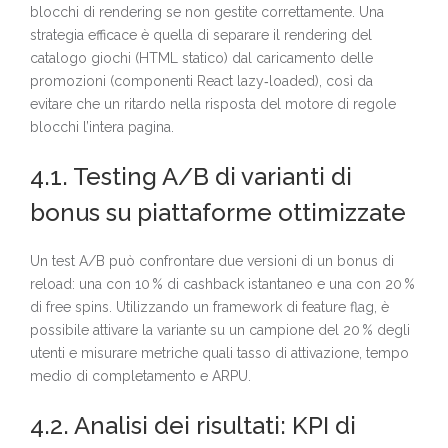
blocchi di rendering se non gestite correttamente. Una
strategia efficace è quella di separare il rendering del
catalogo giochi (HTML statico) dal caricamento delle
promozioni (componenti React lazy‑loaded), così da
evitare che un ritardo nella risposta del motore di regole
blocchi l’intera pagina.
4.1. Testing A/B di varianti di
bonus su piattaforme ottimizzate
Un test A/B può confrontare due versioni di un bonus di
reload: una con 10 % di cashback istantaneo e una con 20 %
di free spins. Utilizzando un framework di feature flag, è
possibile attivare la variante su un campione del 20 % degli
utenti e misurare metriche quali tasso di attivazione, tempo
medio di completamento e ARPU.
4.2. Analisi dei risultati: KPI di