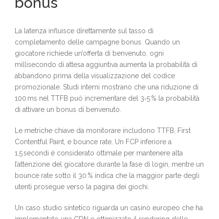
bonus
La latenza influisce direttamente sul tasso di
completamento delle campagne bonus. Quando un
giocatore richiede un’offerta di benvenuto, ogni
millisecondo di attesa aggiuntiva aumenta la probabilità di
abbandono prima della visualizzazione del codice
promozionale. Studi interni mostrano che una riduzione di
100 ms nel TTFB può incrementare del 3‑5 % la probabilità
di attivare un bonus di benvenuto.
Le metriche chiave da monitorare includono TTFB, First
Contentful Paint, e bounce rate. Un FCP inferiore a
1,5 secondi è considerato ottimale per mantenere alta
l’attenzione del giocatore durante la fase di login, mentre un
bounce rate sotto il 30 % indica che la maggior parte degli
utenti prosegue verso la pagina dei giochi.
Un caso studio sintetico riguarda un casinò europeo che ha
implementato una CDN e ottimizzato il rendering delle