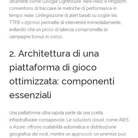
Strumenti come Google Lighthouse, New Relic e Pingdom
consentono di tracciare le metriche di performance in
tempo reale. L’integrazione di alert basati su soglie (es.
TTFB > 250 ms) permette di intervenire immediatamente,
evitando che un picco di latenza comprometta le
campagne bonus in corso.
2. Architettura di una
piattaforma di gioco
ottimizzata: componenti
essenziali
Una piattaforma ultra‑rapida parte da una scelta
infrastrutturale consapevole. Le soluzioni cloud, come AWS
o Azure, offrono scalabilità automatica e distribuzione
geografica dei nodi, mentre un approccio on‑premise può