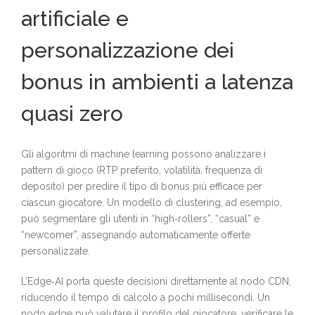
artificiale e
personalizzazione dei
bonus in ambienti a latenza
quasi zero
Gli algoritmi di machine learning possono analizzare i
pattern di gioco (RTP preferito, volatilità, frequenza di
deposito) per predire il tipo di bonus più efficace per
ciascun giocatore. Un modello di clustering, ad esempio,
può segmentare gli utenti in “high‑rollers”, “casual” e
“newcomer”, assegnando automaticamente offerte
personalizzate.
L’Edge‑AI porta queste decisioni direttamente al nodo CDN,
riducendo il tempo di calcolo a pochi millisecondi. Un
nodo edge può valutare il profilo del giocatore, verificare le